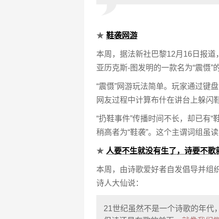
★
鞋袭网游
本周，据法新社巴黎12月16日报
亚历克斯-图发明的一款名为“震慑
“震慑”网游玩法简单。玩家通过键盘
网友过程中计算布什在讲台上躲闪
“扔鞋事件”传播时间不长，却已有“鞋
稍高者为“鞋袭”。这个主谓词组虽
★
人要不生就没有生了，诗要不歌
本周，由诗歌爱好者自发倡导并组织
诗人大仙说：
21世纪虽然不是一个诗歌的年代