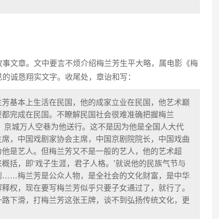
故事文章。文中要言不烦介绍梅兰芳生平大略，属电影《梅
见的诚恳翔实文字。收尾处，章诒和写：
兰芳基本上生活在民国，他的成家立业在民国，他艺术巅
型都完成在民国。不瞭解民国社会很难准确把握梅兰
世，京城万人空巷为他送行。这不是因为他是全国人大代
主席，中国戏剧家协会主席，中国京剧院院长，中国戏曲
为他是艺人。但梅兰芳又不是一般的艺人，他的艺术超
概括，即‘戏子生涯，君子人格。’就说他的民族气节与
到……梅兰芳是公众人物，是全社会的文化财富，是中华
解释权，现在要写梅兰芳似乎只要子女通过了，就行了。
一路下滑，打梅兰芳这张王牌，谈不到弘扬传统文化，更