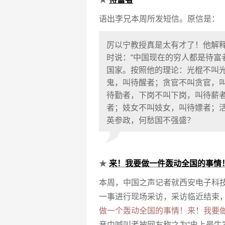
语出李兄本周所发短信。原信是：
厉以宁教授真是太有才了！他解释
时说：“中国现在的穷人都是待富
国家。按照他的理论：光棍不叫
鬼，叫待醒者；贪官不叫贪官，
待勤者，下岗不叫下岗，叫待薪
者；妓女不叫妓女，叫待嫖者；
英参政，何愁国不强盛？
★
来！我要做一件轰动全国的事情
本周，中国之声记者就西安电子科
一事进行现场采访，采访临近结束，
做一个轰动全国的事情！来！我要做
音中喊叫者被网友称之为“史上最牛