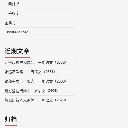
一架好书
一手好字
企鹅号
Uncategorized
近期文章
经得起截屏和录音丨一周语文（2632）
永远不及格丨一周语文（2631）
跟和平女士一般大丨一周语文（2630）
最好登记结婚丨一周语文（2629）
热烈庆祝本人退休丨一周语文（2628）
归档