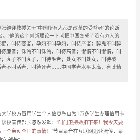
张维迎教授关于“中国所有人都是改革的受益者”的论断
者。”他的这个创新理论一下就把中国变成了没有穷人的
光棍，叫待娶者，孕妇不叫孕妇，叫待产者；醉鬼不叫醉
叫待廉者；侏儒不叫侏儒，叫待高者；懒惰不叫懒惰，叫
者；秃子不叫秃子，叫待毛者；处女不叫处女，叫待破
活者不叫活者，叫待死者……中国学者水平太高，有此精
！
技大学校方冒用学生个人信息私自为1万多学生办理信用卡
该校宣传部长忽然发飙：“
叫门卫把她扣下来！我今天要
一个轰动全国的事情！”
节目录音在互联网迅速流传，录
宣传部长”。