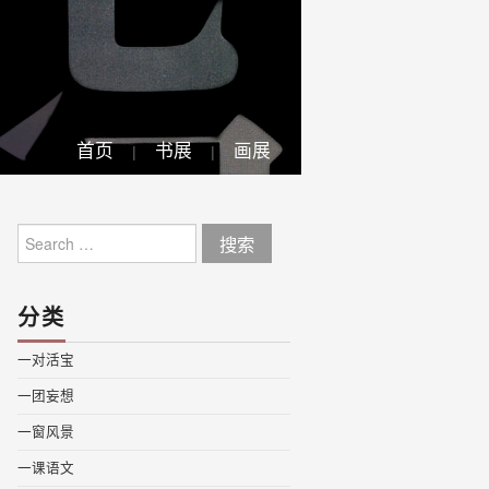
首页
书展
画展
Search
for:
分类
一对活宝
一团妄想
一窗风景
一课语文