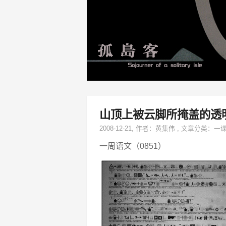
山顶上被云脚所掩盖的透
2008-12-21
, 作者：
黄集伟
,
文章分类：
一
一周语文（0851）