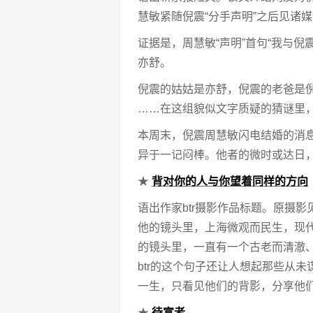
慧敏紧随倪震“分手声明”之后见诸媒
证据是，周慧敏“声明”首句“我与
亦舒。
倪震的姑姑是亦舒，倪震的老爸是倪
……在这组貌似文字质疑的猜谜里
本周末，倪震周慧敏闪电结婚的消
异于一记闷棒。他者的微时或达日
★
背对你的人与你望着同样的方向
语出作家btr摄影作品标题。原摄影
他的镜头里，上海微观而民生，现
的镜头里，一直有一个古老而清澈
btr的这个句子还让人想起那些从
一生，只看见他们的背影，分享他
★
待富者