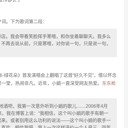
夕词。下为歌词第二段：
啡店。我会带着笑脸挥手寒喧，和你坐着聊聊天。我多么
。不再去说从前，只是寒喧，对你说一句，只是说一句，
布-绿花朵》首发演唱会上翻唱了这首“好久不见”，借以怀念
聚一堂，热闹非凡。近年，小娟一直深受网友热爱。
东东枪
名高地酒吧，我第一次意外听到小娟的歌儿……2006年4月
来，我在博客上说：“我相信，这个叫小娟的歌手有朝一
起来。或者别用这么功利的说法——这个叫小娟的歌手一
人喜欢。相信我吧，我上一次这样评价一个人是三、四年