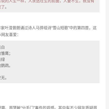
常说的人生一样，人永远在生的前面，人要不生，就没有
歌了
。
，作家叶滢曾朗诵过诗人马骅组诗“雪山短歌”中的第四首，这
多网友喜爱：
点白
的雏鹰；
点绿
的鹦鹉。
空无。
震、周慧敏“分手门”事件的观感。其中有不少网友质疑周