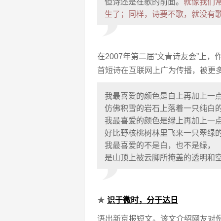
但诗还是在歌的前面。
就像我们
生了；同样，诗要不歌，就没有
在2007年第二届“文青诗友会”上
首短诗在互联网上广为传播，被更
我最喜爱的颜色是白上再加上一
仿佛积雪的岩石上落着一只纯白
我最喜爱的颜色是绿上再加上一
好比野核桃树林里飞来一只翠绿
我最喜爱的不是白，也不是绿，
是山顶上被云脚所掩盖的透明和
★
识于微时，分于达日
语出新京报短文。该文介绍网友对倪