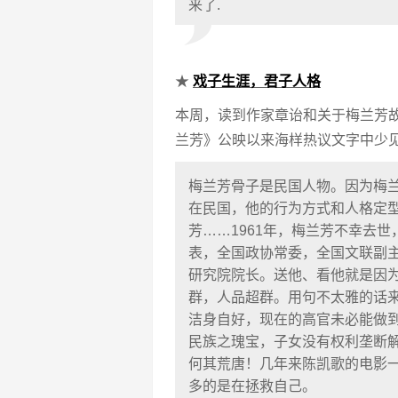
来了.
★
戏子生涯，君子人格
本周，读到作家章诒和关于梅兰芳
兰芳》公映以来海样热议文字中少
梅兰芳骨子是民国人物。因为梅
在民国，他的行为方式和人格定
芳……1961年，梅兰芳不幸去
表，全国政协常委，全国文联副
研究院院长。送他、看他就是因
群，人品超群。用句不太雅的话来
洁身自好，现在的高官未必能做
民族之瑰宝，子女没有权利垄断
何其荒唐！几年来陈凯歌的电影
多的是在拯救自己。