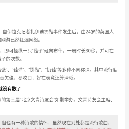
道，自伊拉克记者扎伊迪扔鞋事件发生后，由24岁的英国人
”的网游已然红遍网络。
，即可操纵一只“鞋子”砸向布什，一局时长30秒，并可在
鞋子的次数。
袭”、“鞋弹”、“掷鞋”、“扔鞋”等多种不同称谓。其中流行度
读音欠佳，易咬口，好在表意还算清晰。
就没有歌了
的第三届“北京文青诗友会”如期举办。文青诗友会主席、
，但也有一种诗歌的情怀，虽然现在到处都是流行歌曲，