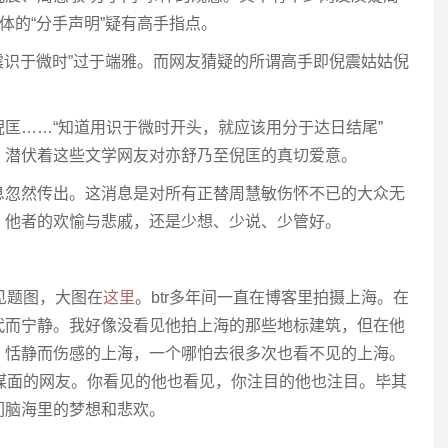
体的“分手声明”疑有高手指点。
倪震识于微时”过于端雅。而网友猜疑的所谓高手即倪震姑姑倪
匡……“知道用识于微时开头，就应该用分于达日结尾”
，潜伏着这些文学网友对亦舒乃至倪匡的真切爱意。
息忽然传出。这消息是对所有正替周慧敏伤怀不已的大众无
，他者的欢愉与悲戚，还是少想、少说、少管好。
见题图，大图在
这里
。btr多年间一直在博客里拍摄上海。在
代而宁静。我好像没看见他拍上海的那些地标建筑，但在他
、恬静而伤感的上海，一个哪怕去很多次也看不见的上海。
未谋面的网友。你看见的他也看见，你注目的他也注目。毕其
们脑海里的梦想和悲欢。