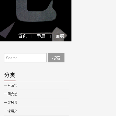
首页
书展
画展
Search
for:
分类
一对活宝
一团妄想
一窗风景
一课语文