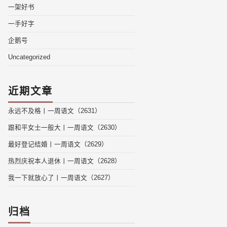
一架好书
一手好字
企鹅号
Uncategorized
近期文章
永远不及格丨一周语文（2631）
跟和平女士一般大丨一周语文（2630）
最好登记结婚丨一周语文（2629）
热烈庆祝本人退休丨一周语文（2628）
我一下就放心了丨一周语文（2627）
归档