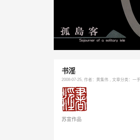
书淫
2008-07-25
, 作者：
黄集伟
,
文章分类：
一
苏宣作品