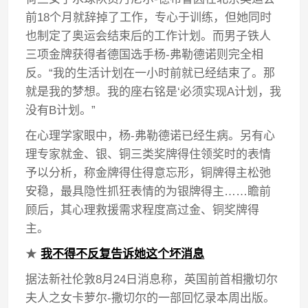
前18个月就辞掉了工作，专心于训练，但她同时
也制定了奥运会结束后的工作计划。而男子铁人
三项金牌获得者德国选手杨-弗勒德诺则完全相
反。“我的生活计划在一小时前就已经结束了。那
就是我的梦想。我的座右铭是‘必须实现A计划，我
没有B计划。”
在心理学家眼中，杨-弗勒德诺已经生病。另有心
理专家就金、银、铜三类奖牌得住领奖时的表情
予以分析，称金牌得住得意忘形，铜牌得主松弛
安稳，最具隐性抓狂表情的为银牌得主……瞻前
顾后，其心理救援需求程度高过金、铜奖牌得
主。
★
我不得不反复告诉她这个坏消息
据法新社伦敦8月24日消息称，英国前首相撒切尔
夫人之女卡萝尔-撒切尔的一部回忆录本周出版。