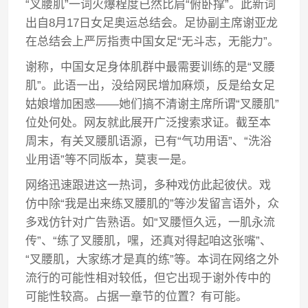
“叉腰肌”一词火爆程度已然比肩“俯卧撑”。此新词
出自8月17日女足奥运总结会。足协副主席谢亚龙
在总结会上严厉指责中国女足“无斗志，无能力”。
谢称，中国女足身体肌群中最需要训练的是“叉腰
肌”。此语一出，没给网民增加麻烦，反是给女足
姑娘增加困惑——她们搞不清谢主席所谓“叉腰肌”
位处何处。网友就此展开广泛搜索求证。截至本
周末，有关叉腰肌语源，已有“气功用语”、“洗浴
业用语”等不同版本，莫衷一是。
网络迅速跟进这一热词，多种戏仿此起彼伏。戏
仿中除“我是出来练叉腰肌的”等沙发留言语外，众
多戏仿针对广告熟语。如“叉腰恒久远，一肌永流
传”、“练了叉腰肌，嘿，还真对得起咱这张嘴”、
“叉腰肌，大家练才是真的练”等。本词在网络之外
流行的可能性相对较低，但它出现于谢外传中的
可能性较高。占据一章节的位置？有可能。