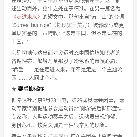
在诸多对于中国不尴不尬现状的描述中，这一描
述生动而外，更牛之处在于精准。在另一篇名为
《走进未来》
的短文中，那句出自“诺丁山”的台词
“Surreal but nice”（
超现实但美好
）被郭改写成更
具现实感的一声喟叹：“这是中国，但不是现在的
中国。”
它确切地传达出面对奥运时态中国情境知识者的
普遍惶惑、尴尬乃至那股子冷色系的审慎心愿：
“希望……是在走进未来，而不是走进一个主题公
园”……人同此心吧。
★
赛后抑郁症
据路透社北京8月23日电，第29届奥运会闭幕，运
动专家特别提醒参会运动员需预防“赛后抑郁症”。
专家称，大型运动赛事之后，运动员出现抑郁、
身份危机、饮食失调是一种很常见的现象。
荷兰女子水球队员丹尼尔-德布鲁因在北京奥运会