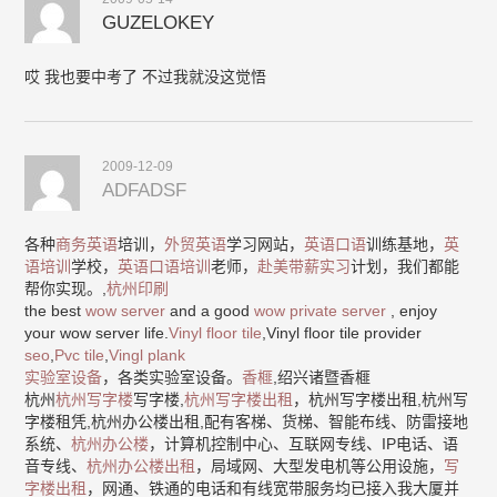
GUZELOKEY
哎 我也要中考了 不过我就没这觉悟
2009-12-09
ADFADSF
各种
商务英语
培训，
外贸英语
学习网站，
英语口语
训练基地，
英
语培训
学校，
英语口语培训
老师，
赴美带薪实习
计划，我们都能
帮你实现。,
杭州印刷
the best
wow server
and a good
wow private server
, enjoy
your wow server life.
Vinyl floor tile
,Vinyl floor tile provider
seo
,
Pvc tile
,
Vingl plank
实验室设备
，各类实验室设备。
香榧
,绍兴诸暨香榧
杭州
杭州写字楼
写字楼,
杭州写字楼出租
，杭州写字楼出租,杭州写
字楼租凭,杭州办公楼出租,配有客梯、货梯、智能布线、防雷接地
系统、
杭州办公楼
，计算机控制中心、互联网专线、IP电话、语
音专线、
杭州办公楼出租
，局域网、大型发电机等公用设施，
写
字楼出租
，网通、铁通的电话和有线宽带服务均已接入我大厦并