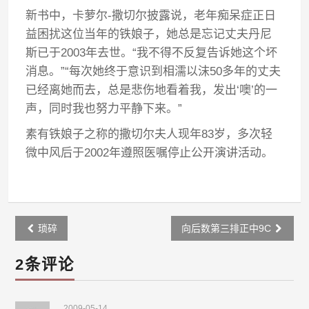
新书中，卡萝尔-撒切尔披露说，老年痴呆症正日
益困扰这位当年的铁娘子，她总是忘记丈夫丹尼
斯已于2003年去世。“我不得不反复告诉她这个坏
消息。”“每次她终于意识到相濡以沫50多年的丈夫
已经离她而去，总是悲伤地看着我，发出‘噢’的一
声，同时我也努力平静下来。”
素有铁娘子之称的撒切尔夫人现年83岁，多次轻
微中风后于2002年遵照医嘱停止公开演讲活动。
Post
琐碎
向后数第三排正中9C
navigation
2条评论
2009-05-14