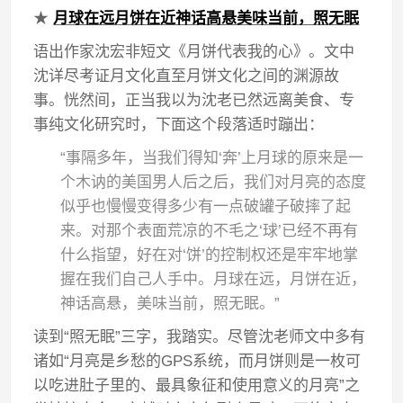
★
月球在远月饼在近神话高悬美味当前，照无眠
语出作家沈宏非短文《月饼代表我的心》。文中
沈详尽考证月文化直至月饼文化之间的渊源故
事。恍然间，正当我以为沈老已然远离美食、专
事纯文化研究时，下面这个段落适时蹦出：
“事隔多年，当我们得知‘奔’上月球的原来是一
个木讷的美国男人后之后，我们对月亮的态度
似乎也慢慢变得多少有一点破罐子破摔了起
来。对那个表面荒凉的不毛之‘球’已经不再有
什么指望，好在对‘饼’的控制权还是牢牢地掌
握在我们自己人手中。月球在远，月饼在近，
神话高悬，美味当前，照无眠。”
读到“照无眠”三字，我踏实。尽管沈老师文中多有
诸如“月亮是乡愁的GPS系统，而月饼则是一枚可
以吃进肚子里的、最具象征和使用意义的月亮”之