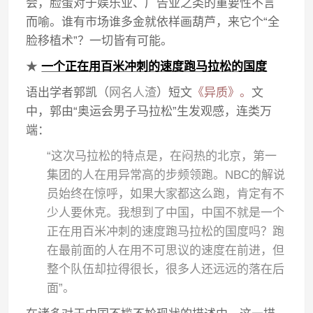
会，脸蛋对于娱乐业、广告业之类的重要性不言
而喻。谁有市场谁多金就依样画葫芦，来它个“全
脸移植术”？一切皆有可能。
★
一个正在用百米冲刺的速度跑马拉松的国度
语出学者郭凯（
网名人渣
）短文
《异质》。
文
中，郭由“奥运会男子马拉松”生发观感，连类万
端：
“这次马拉松的特点是，在闷热的北京，第一
集团的人在用异常高的步频领跑。NBC的解说
员始终在惊呼，如果大家都这么跑，肯定有不
少人要休克。我想到了中国，中国不就是一个
正在用百米冲刺的速度跑马拉松的国度吗？跑
在最前面的人在用不可思议的速度在前进，但
整个队伍却拉得很长，很多人还远远的落在后
面”。