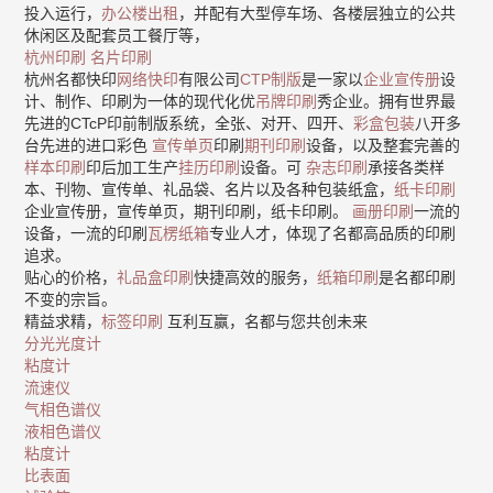
投入运行，
办公楼出租
，并配有大型停车场、各楼层独立的公共
休闲区及配套员工餐厅等，
杭州印刷
名片印刷
杭州名都快印
网络快印
有限公司
CTP制版
是一家以
企业宣传册
设
计、制作、印刷为一体的现代化优
吊牌印刷
秀企业。拥有世界最
先进的CTcP印前制版系统，全张、对开、四开、
彩盒包装
八开多
台先进的进口彩色
宣传单页
印刷
期刊印刷
设备，以及整套完善的
样本印刷
印后加工生产
挂历印刷
设备。可
杂志印刷
承接各类样
本、刊物、宣传单、礼品袋、名片以及各种包装纸盒，
纸卡印刷
企业宣传册，宣传单页，期刊印刷，纸卡印刷。
画册印刷
一流的
设备，一流的印刷
瓦楞纸箱
专业人才，体现了名都高品质的印刷
追求。
贴心的价格，
礼品盒印刷
快捷高效的服务，
纸箱印刷
是名都印刷
不变的宗旨。
精益求精，
标签印刷
互利互赢，名都与您共创未来
分光光度计
粘度计
流速仪
气相色谱仪
液相色谱仪
粘度计
比表面