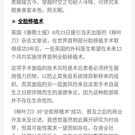
类嫁接古今、穿越时空之句耐人寻味，可终究未
脱美食家本色。照无眠。
★
全脸移植术
英国《泰晤士报》8月23日援引当天出版的《柳叶
刀》杂志文章说，在世界首例部分脸移植手术取
得成功3年后，一些英国的外科医生希望在未来12
个月内实施世界首例全脸移植术。
这项手术面临的技术风险是术后患者必须终生服
用强力药物，以防止其免疫系统排异新移来的组
织。而其面临的另一层面风险来自这类手术自诞
生之日即伴随而生的道德争论，因为这种脸部疾
并不存在生命危险。
《柳叶刀》对“全脸移植术”成功、普及之后的商业
开发未及论述。我感觉虽然就此展开研究为时尚
早，但其可能性需求一望而知存在。在商业社