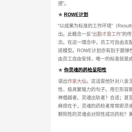
感”。
★
ROWE计划
“以成果为标准的工作环境”（Results-
出。此概念一反
“出勤才是工作”
的传
念。在这一理念中，员工可自由支配
班模型。ROWE计划亦有别于跟弹
由员工自由安排，唯一的标准就是
★
你灵魂的药检呈阳性
语出
作家大仙
。这话是他针对八金王
性、极具繁殖力的句子。用它形容
神僭越者、灵魂出轨者？合适；甚
麻烦在于，灵魂的药检者常常即灵魂
颗阳性的灵魂会对阳性成功药检？