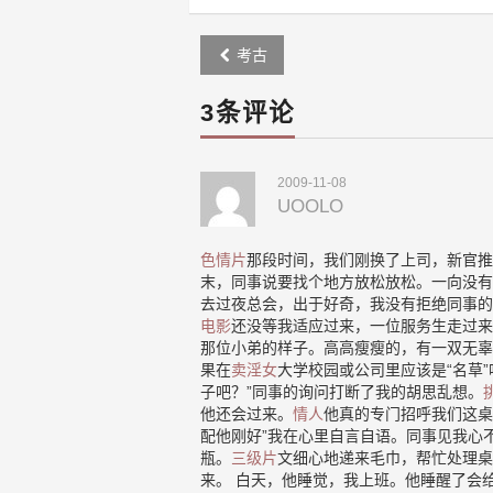
Post
考古
navigation
3条评论
2009-11-08
UOOLO
色情片
那段时间，我们刚换了上司，新官推
末，同事说要找个地方放松放松。一向没有
去过夜总会，出于好奇，我没有拒绝同事的
电影
还没等我适应过来，一位服务生走过来
那位小弟的样子。高高瘦瘦的，有一双无辜
果在
卖淫女
大学校园或公司里应该是“名草
子吧？”同事的询问打断了我的胡思乱想。
他还会过来。
情人
他真的专门招呼我们这桌
配他刚好”我在心里自言自语。同事见我心
瓶。
三级片
文细心地递来毛巾，帮忙处理桌
来。 白天，他睡觉，我上班。他睡醒了会