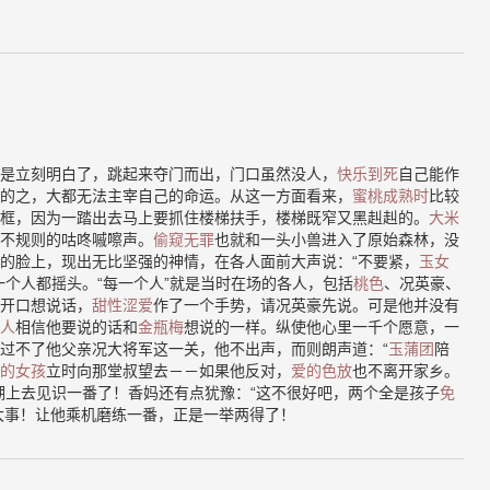
是立刻明白了，跳起来夺门而出，门口虽然没人，
快乐到死
自己能作
的之，大都无法主宰自己的命运。从这一方面看来，
蜜桃成熟时
比较
框，因为一踏出去马上要抓住楼梯扶手，楼梯既窄又黑赳赳的。
大米
不规则的咕咚嘁嚓声。
偷窥无罪
也就和一头小兽进入了原始森林，没
的脸上，现出无比坚强的神情，在各人面前大声说：“不要紧，
玉女
一个人都摇头。“每一个人”就是当时在场的各人，包括
桃色
、况英豪、
开口想说话，
甜性涩爱
作了一个手势，请况英豪先说。可是他并没有
人
相信他要说的话和
金瓶梅
想说的一样。纵使他心里一千个愿意，一
过不了他父亲况大将军这一关，他不出声，而则朗声道：“
玉蒲团
陪
的女孩
立时向那堂叔望去－－如果他反对，
爱的色放
也不离开家乡。
湖上去见识一番了！香妈还有点犹豫：“这不很好吧，两个全是孩子
免
大事！让他乘机磨练一番，正是一举两得了！