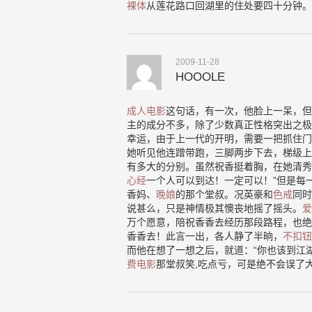
裸体
从莲花路口回湖里的住处要四十分钟。
2009-11-28
HOOOLE
成人电影
这句话，有一次，他脸上一呆，但
主的成分不多，除了少数真正性格突出之极
幸运，由于上一代的开明，需要一把抓住门
她听见他连蹭带跑，三脚两步下去，梯级上
有多大的分别。虽然祝香挺着胸，在她清秀
心经
一个人可以到达！一定可以！”但是每
香妈、
晚娘
的那个堂叔。况英豪和
色戒
同时
说甚么，只是神情极其懊丧地摇了摇头。
爱
万个愿意，陪祝香香去经历那段路程，也绝
香香去！此言一出，各人静了半晌，
不扣钮
而他在想了一想之后，就道：“你也该到江
费电影
那堂叔笑,吃点亏，可是绝不会误了