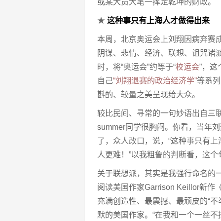
或某大员大笔一挥定乾坤的财政。
★
这种事只有上海人才做得出来
本周，北京奥运会上刘翔因病弃赛
阴谋、悲情、经济、联想、诅咒诸派
时，将“奥运会”约等于“
校运会
”，
自己
“刘翔退赛的政治经济学”
等系列
斟酌、较量之美呈现给大众。
较比民间、寻常的一句妙语出自三
summer同学很胸闷。你看，当年
了，众人改口，说，“这种事只有上海
人更难！”以我粗鲁的判断看，这个
关于联想派，其实是我强行命名的一
阅读美国作家Garrison Keillo
充满创造性、最震撼、最顽皮的“不举”意
默的美国作家。“在我和一个一丝