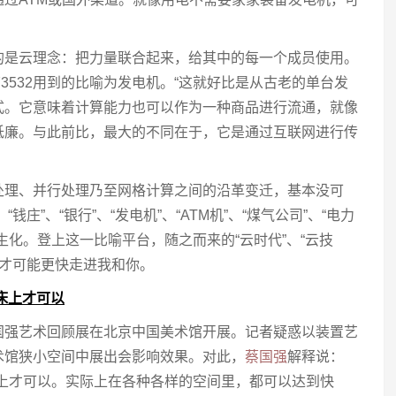
2强调的是云理念：把力量联合起来，给其中的每一个成员使用。
973532用到的比喻为发电机。“这就好比是从古老的单台发
式。它意味着计算能力也可以作为一种商品进行流通，就像
低廉。与此前比，最大的不同在于，它是通过互联网进行传
处理、并行处理乃至网格计算之间的沿革变迁，基本没可
庄”、“银行”、“发电机”、“ATM机”、“煤气公司”、“电力
生化。登上这一比喻平台，随之而来的“云时代”、“云技
概念才可能更快走进我和你。
床上才可以
国强艺术回顾展在北京中国美术馆开展。记者疑惑以装置艺
术馆狭小空间中展出会影响效果。对此，
蔡国强
解释说：
床上才可以。实际上在各种各样的空间里，都可以达到快