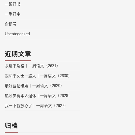
一架好书
一手好字
企鹅号
Uncategorized
近期文章
永远不及格丨一周语文（2631）
跟和平女士一般大丨一周语文（2630）
最好登记结婚丨一周语文（2629）
热烈庆祝本人退休丨一周语文（2628）
我一下就放心了丨一周语文（2627）
归档