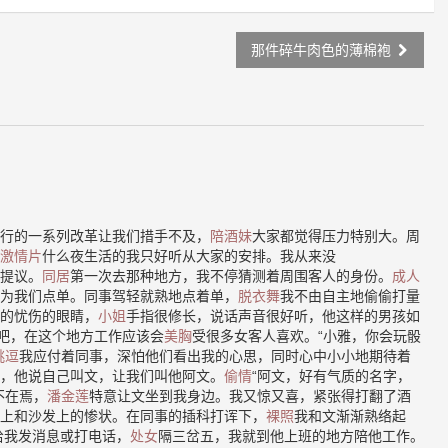
那件碎牛肉色的薄棉袍
行的一系列改革让我们措手不及，
陪酒妹
大家都觉得压力特别大。周
激情片
什么夜生活的我只好听从大家的安排。我从来没
提议。
同居
第一次去那种地方，我不停猜测着周围客人的身份。
成人
为我们点单。同事驾轻就熟地点着单，
脱衣舞
我不由自主地偷偷打量
的忧伤的眼睛，
小姐
手指很修长，说话声音很好听，他这样的男孩如
”吧，在这个地方工作应该会
美胸
受很多女客人喜欢。“小雅，你会玩骰
挑逗
我应付着同事，深怕他们看出我的心思，同时心中小小地期待着
，他说自己叫文，让我们叫他阿文。
偷情
“阿文，好有气质的名字，
不在焉，
潘金莲
特意让文坐到我身边。我又惊又喜，紧张得打翻了酒
上和沙发上的惨状。在同事的插科打诨下，
裸照
我和文渐渐熟络起
给我发消息或打电话，
处女
隔三岔五，我就到他上班的地方陪他工作。