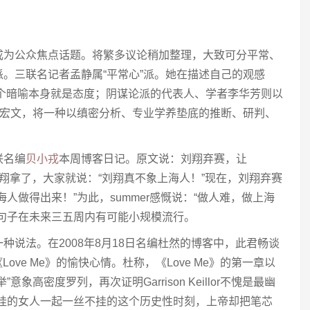
成为公众焦点话题。将繁多议论稍加整理，大致可分平常、
。三联名记者孟静属“平常心”派。她在描述自己的观感
这个暗喻本身就是态度；阴谋论派的代表人、学者李华芳则以
宏文，将一种以缜密分析、专业学养垫底的推断、研判、
联名编
贝小戎
本周博客日记。原文说：刘翔弃赛，让
刘翔拿了，大家就说：“刘翔真不象上海人！”现在，刘翔弃赛
人做得出来！”为此，summer感慨说：“做人难，做上海
句子在未来三五周内有可能小规模流行。
种说法。在2008年8月18日名编杜然的博客中，此君畅谈
r新作《Love Me》的愉快心情。杜称，《Love Me》的第一章以
象高密度罗列，再次证明Garrison Keillor不愧是最幽
不挂的女人一起一丝不挂的这个历史性时刻，上帝却把笔芯