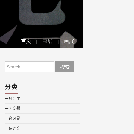
首页
书展
画展
Search
for:
分类
一对活宝
一团妄想
一窗风景
一课语文