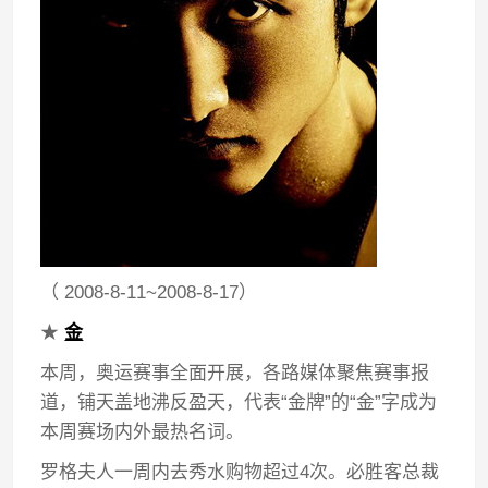
（ 2008-8-11~2008-8-17）
★
金
本周，奥运赛事全面开展，各路媒体聚焦赛事报
道，铺天盖地沸反盈天，代表“金牌”的“金”字成为
本周赛场内外最热名词。
罗格夫人一周内去秀水购物超过4次。必胜客总裁