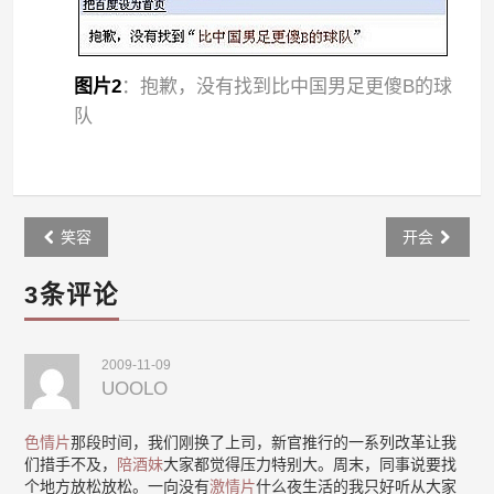
图片2
：抱歉，没有找到比中国男足更傻B的球
队
Post
笑容
开会
navigation
3条评论
2009-11-09
UOOLO
色情片
那段时间，我们刚换了上司，新官推行的一系列改革让我
们措手不及，
陪酒妹
大家都觉得压力特别大。周末，同事说要找
个地方放松放松。一向没有
激情片
什么夜生活的我只好听从大家