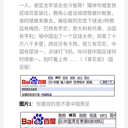
一人，谢亚龙早该去坐冷板凳！媒体吹嘘爱放
屁球员爱装比，教练心虚没成绩就被炒鱿鱼，
谁的错推来推去，推给裁判忽悠下球迷//阿根
廷有梅西，巴西有罗尼；意大利有托蒂，法国
有亨利；咱中国出了一个足球大帝；却差了十
万八千多里；西班牙有卡西，荷兰有范尼，中
国有邵佳一，点球打飞机。你问我中国足球何
时得第一，别吓着上帝……（《青花瓷》-国
足版）
图片1
：你要找的是不是中国男足