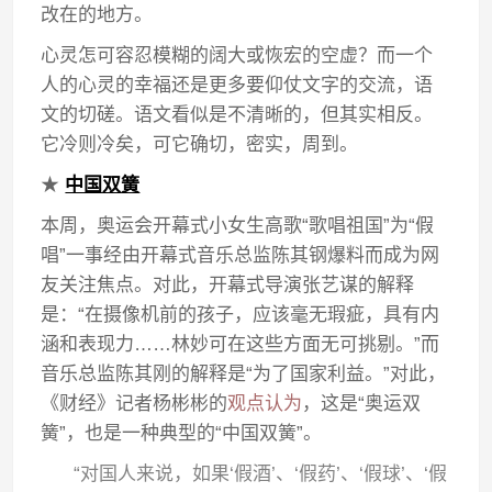
改在的地方。
心灵怎可容忍模糊的阔大或恢宏的空虚？而一个
人的心灵的幸福还是更多要仰仗文字的交流，语
文的切磋。语文看似是不清晰的，但其实相反。
它冷则冷矣，可它确切，密实，周到。
★
中国双簧
本周，奥运会开幕式小女生高歌“歌唱祖国”为“假
唱”一事经由开幕式音乐总监陈其钢爆料而成为网
友关注焦点。对此，开幕式导演张艺谋的解释
是：“在摄像机前的孩子，应该毫无瑕疵，具有内
涵和表现力……林妙可在这些方面无可挑剔。”而
音乐总监陈其刚的解释是“为了国家利益。”对此，
《财经》记者杨彬彬的
观点认为
，这是“奥运双
簧”，也是一种典型的“中国双簧”。
“对国人来说，如果‘假酒’、‘假药’、‘假球’、‘假