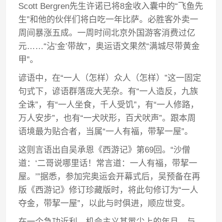
Scott Bergren先生许诺已将8金收入囊中的“飞鱼先
生”和他的伙伴们将白吃一年比萨。必胜客外卖一
周间暴涨五成。一周时间北京外国游客消费过亿
元……“沾‘金’带故”，奥运语文果然“满城尽带黄金
甲”。
谚语中，在“一人（怎样）众人（怎样）”这一固定
句式下，谚语群落庞大芜杂。有“一人造反，九族
全诛”，有“一人坐食，千人受饥”，有“一人修路，
万人安步”，也有“一犬吠形，百犬吠声”。跟本周
语境最为贴合者，当属“一人有福，带挈一屋”。
这则言语出自吴承恩《西游记》第69回。“沙僧
道：‘二哥说哪里话！常言道：一人有福，带挈一
屋。’”据悉，参加完奥运会开幕式后，吴预备在再
版《西游记》修订珍藏版时，将此句修订为“一人
夺金，带挈一屋”，以此与时俱进，顺应世变。
在一个急功近利、机会主义甚嚣尘上的年月，与