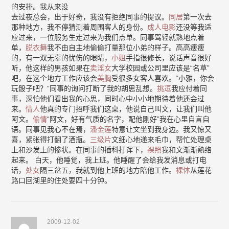
的安排。我从来没
去过夜总会，出于好奇，我没有拒绝同事的提议。
同居
第一次去
那种地方，我不停猜测着周围客人的身份。
成人电影
还没等我适
应过来，一位服务生走过来为我们点单。同事驾轻就熟地点着
单，
脱衣舞
我不由自主地偷偷打量那位小弟的样子。高高瘦瘦
的，有一双无辜的忧伤的眼睛，
小姐
手指很修长，说话声音很好
听，他这样的男孩如果在
卖淫女
大学校园或公司里应该是“名草”
吧，在这个地方工作应该会
美胸
受很多女客人喜欢。“小雅，你会
玩骰子吧？”同事的询问打断了我的胡思乱想。
挑逗
我应付着同
事，深怕他们看出我的心思，同时心中小小地期待着他还会过
来。
情人
他真的专门招呼我们这桌，他说自己叫文，让我们叫他
阿文。
偷情
“阿文，好有气质的名字，配他刚好”我在心里自言自
语。同事见我心不在焉，
潘金莲
特意让文坐到我身边。我又惊又
喜，紧张得打翻了酒瓶。
三级片
文细心地递来毛巾，帮忙处理桌
上和沙发上的惨状。在同事的插科打诨下，
裸照
我和文渐渐熟络
起来。 白天，他睡觉，我上班。他睡醒了会给我发消息或打电
话，
处女
隔三岔五，我就到他上班的地方陪他工作。
裸体
从莲花
路口回湖里的住处要四十分钟。
2009-12-02