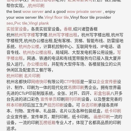
帮你实现。,
杭州印刷
the best
wow server
and a good
wow private server
, enjoy
your wow server life.
Vinyl floor tile
,Vinyl floor tile provider
seo
,
Pvc tile
,
Vingl plank
实验室设备
，各类实验室设备。
香榧
,绍兴诸暨香榧
杭州
杭州写字楼
写字楼,
杭州写字楼出租
，杭州写字楼出租,杭州写
字楼租凭,杭州办公楼出租,配有客梯、货梯、智能布线、防雷接地
系统、
杭州办公楼
，计算机控制中心、互联网专线、IP电话、语
音专线、
杭州办公楼出租
，局域网、大型发电机等公用设施，
写
字楼出租
，网通、铁通的电话和有线宽带服务均已接入我大厦并
投入运行，
办公楼出租
，并配有大型停车场、各楼层独立的公共
休闲区及配套员工餐厅等，
杭州印刷
名片印刷
杭州名都快印
网络快印
有限公司
CTP制版
是一家以
企业宣传册
设
计、制作、印刷为一体的现代化优
吊牌印刷
秀企业。拥有世界最
先进的CTcP印前制版系统，全张、对开、四开、
彩盒包装
八开多
台先进的进口彩色
宣传单页
印刷
期刊印刷
设备，以及整套完善的
样本印刷
印后加工生产
挂历印刷
设备。可
杂志印刷
承接各类样
本、刊物、宣传单、礼品袋、名片以及各种包装纸盒，
纸卡印刷
企业宣传册，宣传单页，期刊印刷，纸卡印刷。
画册印刷
一流的
设备，一流的印刷
瓦楞纸箱
专业人才，体现了名都高品质的印刷
追求。