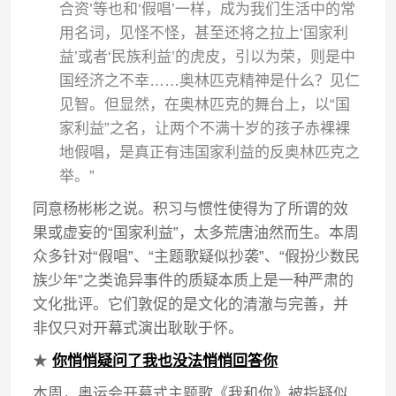
合资’等也和‘假唱’一样，成为我们生活中的常
用名词，见怪不怪，甚至还将之拉上‘国家利
益’或者‘民族利益’的虎皮，引以为荣，则是中
国经济之不幸……奥林匹克精神是什么？见仁
见智。但显然，在奥林匹克的舞台上，以“国
家利益”之名，让两个不满十岁的孩子赤裸裸
地假唱，是真正有违国家利益的反奥林匹克之
举。”
同意杨彬彬之说。积习与惯性使得为了所谓的效
果或虚妄的“国家利益”，太多荒唐油然而生。本周
众多针对“假唱”、“主题歌疑似抄袭”、“假扮少数民
族少年”之类诡异事件的质疑本质上是一种严肃的
文化批评。它们敦促的是文化的清澈与完善，并
非仅只对开幕式演出耿耿于怀。
★
你悄悄疑问了我也没法悄悄回答你
本周，奥运会开幕式主题歌《我和你》被指疑似