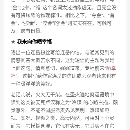
“金”比拼，“福”这个名词太过抽象虚无，且完全没
有可资炫耀的物理标准。相比之下，“夺金”、“首
金”、“揽金”、“咬金”的“金”则实实在在，可触可
及，最有份量。
★
我来向你晒幸福
语出一位连岳粉丝写给连岳的信。与通常见到的
情感问答大倒苦水不同，这封短信的主题为就是
上面这句，情真意切，娓娓道来，专程前来
“晒幸
福”。
这封写给作家连岳的信即或旁观者读来也有
一种暖洋洋的美好。
老话儿说，火大无干柴。在圣火遍地奥运语境中
读到这类被麦克卢汉称之为“冷媒”的心路白描，颇
觉意外。不能不佩服老麦先见英明：热媒如电
视、实况、视频之类，高清固然，可相对于心灵
而言，它模糊含混，它似有实无，它其实不在它