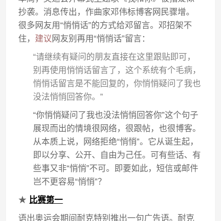
抄袭。消息传出，作曲家邓伟标博客网民骤增。
很多网友用“悄悄话”的方式给邓留言。邓招架不
住，
建议
网友别再用“悄悄话”留言：
“请继续有疑问的朋友直接在这里跟贴即可，
别再使用悄悄话留言了，这个系统有个毛病，
悄悄话留言是不能回复的，你悄悄疑问了我也
没法悄悄回答你。”
“你悄悄疑问了我也没法悄悄回答你”这个句子
展现而出的情境很网络，很跟帖，也很博客。
从本质上说，网络拒绝“悄悄”。它从诞生起，
即以分享、公开、自由为己任。可有些话、有
些事又非“悄悄”不可。即要如此，短信或邮件
岂不更容易“悄悄”？
★
比赛第一
语出奥运会期间耐克特别推出一句广告语。耐克