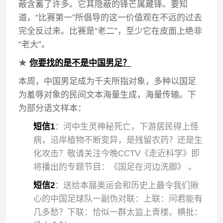
蔽含蓄了许多。它其隐蔽的锋芒属藏锋。要知
道，“比赛第一”所倡导的这一价值观在不远的过去
完全反过来。比赛是“老二”，至少它在皮面上绝非
“老大”。
★
你要找的是不是中国男足？
本周，中国男足成为千夫所指对象，多种以国足
为羞辱对象的民间文本海量生成，海量传输。下
为部分语文样本：
短信1
：河中生灵神秘死亡，下游居民得上怪
病，沿岸植物不断变异，是残留农药？还是生
化攻击？敬请关注今晚CCTV《走近科学》即
将播出的专题节目：《国足在河边洗脚》 。
短信2
：送给本届奥运会和历史上最令我们揪
心的中国足球队一副伪对联：上联：问君能有
几多愁？下联：恰似一群太监上青楼。横批：