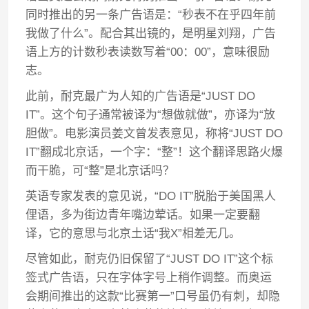
同时推出的另一条广告语是：“秒表不在乎四年前
我做了什么”。配合其出镜的，是明星刘翔，广告
语上方的计数秒表读数写着“00：00”，意味很励
志。
此前，耐克最广为人知的广告语是“JUST DO
IT”。这个句子通常被译为“想做就做”，亦译为“放
胆做”。电影演员姜文曾发表意见，称将“JUST DO
IT”翻成北京话，一个字：“整”！这个翻译思路火爆
而干脆，可“整”是北京话吗？
英语专家发表的意见说，“DO IT”脱胎于美国黑人
俚语，多为街边青年嘴边荤话。如果一定要翻
译，它的意思与北京土话“我X”相差无几。
尽管如此，耐克仍旧保留了“JUST DO IT”这个标
签式广告语，只在字体字号上稍作调整。而奥运
会期间推出的这款“比赛第一”口号虽仍有刺，却隐