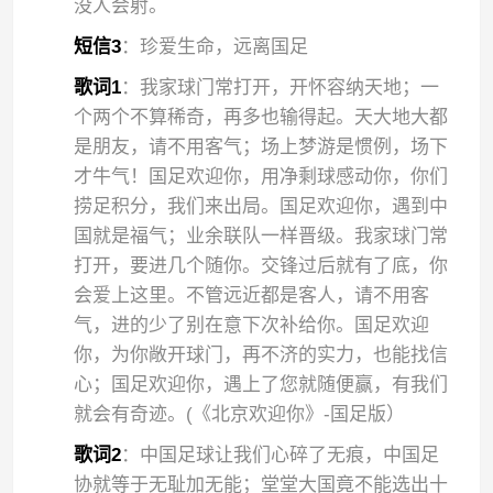
没人会射。
短信3
：珍爱生命，远离国足
歌词1
：我家球门常打开，开怀容纳天地；一
个两个不算稀奇，再多也输得起。天大地大都
是朋友，请不用客气；场上梦游是惯例，场下
才牛气！国足欢迎你，用净剩球感动你，你们
捞足积分，我们来出局。国足欢迎你，遇到中
国就是福气；业余联队一样晋级。我家球门常
打开，要进几个随你。交锋过后就有了底，你
会爱上这里。不管远近都是客人，请不用客
气，进的少了别在意下次补给你。国足欢迎
你，为你敞开球门，再不济的实力，也能找信
心；国足欢迎你，遇上了您就随便赢，有我们
就会有奇迹。(《北京欢迎你》-国足版）
歌词2
：中国足球让我们心碎了无痕，中国足
协就等于无耻加无能；堂堂大国竟不能选出十