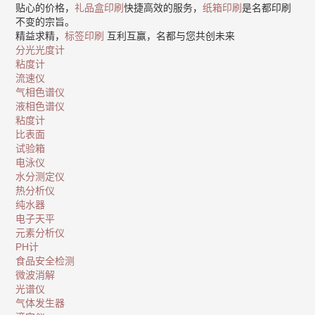
贴心的价格，
礼品盒印刷
快捷高效的服务，
纸箱印刷
是名都印刷
不变的宗旨。
精益求精，
标签印刷
互利互赢，名都与您共创未来
分光光度计
粘度计
流速仪
气相色谱仪
液相色谱仪
粘度计
比表面
试验箱
电泳仪
水分测定仪
热分析仪
纯水器
电子天平
元素分析仪
PH计
食品安全检测
微波消解
光谱仪
气体发生器