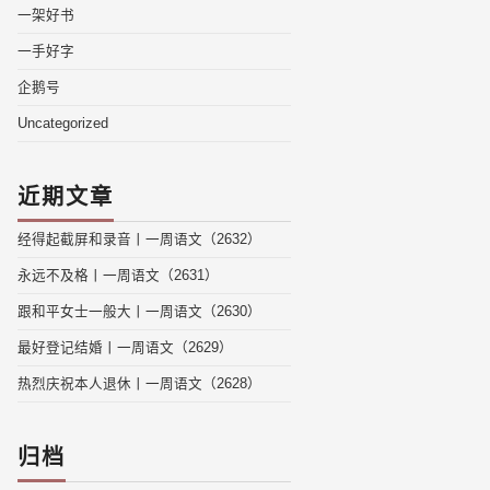
一架好书
一手好字
企鹅号
Uncategorized
近期文章
经得起截屏和录音丨一周语文（2632）
永远不及格丨一周语文（2631）
跟和平女士一般大丨一周语文（2630）
最好登记结婚丨一周语文（2629）
热烈庆祝本人退休丨一周语文（2628）
归档