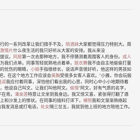
行的一系列改革让我们措手不及，
陪酒妹
大家都觉得压力特别大。周
激情片
什么夜生活的我只好听从大家的安排。我从来没
提议。
同居
第一次去那种地方，我不停猜测着周围客人的身份。
成人
为我们点单。同事驾轻就熟地点着单，
脱衣舞
我不由自主地偷偷打量
的忧伤的眼睛，
小姐
手指很修长，说话声音很好听，他这样的男孩如
”吧，在这个地方工作应该会
美胸
受很多女客人喜欢。“小雅，你会玩骰
挑逗
我应付着同事，深怕他们看出我的心思，同时心中小小地期待着
，他说自己叫文，让我们叫他阿文。
偷情
“阿文，好有气质的名字，
不在焉，
潘金莲
特意让文坐到我身边。我又惊又喜，紧张得打翻了酒
上和沙发上的惨状。在同事的插科打诨下，
裸照
我和文渐渐熟络起
给我发消息或打电话，
处女
隔三岔五，我就到他上班的地方陪他工作。