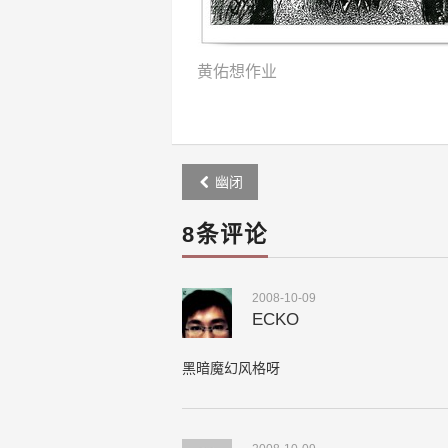
黄佑想作业
Post
幽闭
navigation
8条评论
2008-10-09
ECKO
黑暗魔幻风格呀