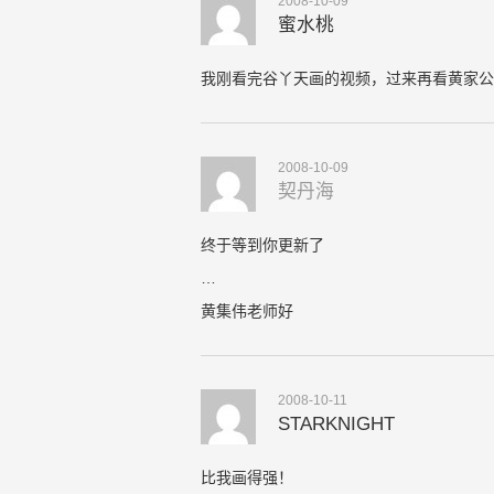
2008-10-09
蜜水桃
我刚看完谷丫天画的视频，过来再看黄家公
2008-10-09
契丹海
终于等到你更新了
…
黄集伟老师好
2008-10-11
STARKNIGHT
比我画得强！