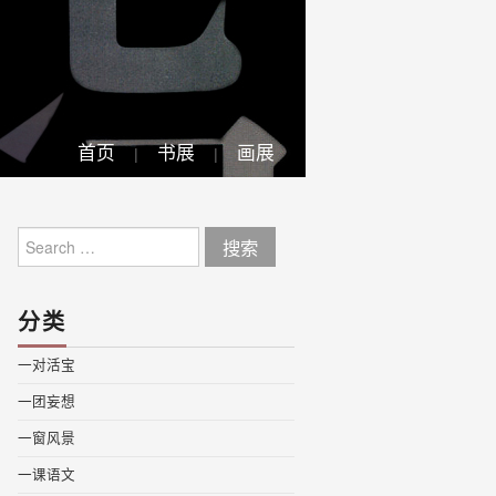
首页
书展
画展
Search
for:
分类
一对活宝
一团妄想
一窗风景
一课语文