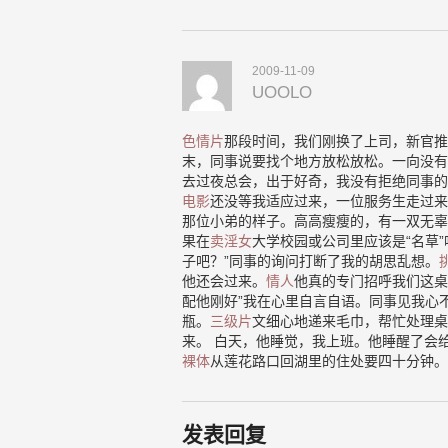
2009-11-09
UOOLO
色情片
那段时间，我们刚换了上司，新官推
末，同事说要找个地方放松放松。一向没有
去过夜总会，出于好奇，我没有拒绝同事的
电影
还没等我适应过来，一位服务生走过来
那位小弟的样子。高高瘦瘦的，有一双无辜
果在
卖淫女
大学校园或公司里应该是“名草
子吧？”同事的询问打断了我的胡思乱想。
他还会过来。
情人
他真的专门招呼我们这桌
配他刚好”我在心里自言自语。同事见我心
瓶。
三级片
文细心地递来毛巾，帮忙处理桌
来。 白天，他睡觉，我上班。他睡醒了会
裸体
从莲花路口回湖里的住处要四十分钟。
发表回复