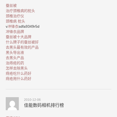
蚕丝被
治疗颈椎病的枕头
颈椎治疗仪
颈椎病 枕头
v
冲锋衣
sdfa9349r5d
冲锋衣品牌
蚕丝被十大品牌
什么牌子的蚕丝被好
去黑头最有效的产品
黑头导出液
去黑头产品
治痔疮的药
怎样去除黑头
痔疮吃什么药好
痔疮用什么药好
2010-12-06
佳能数码相机排行榜