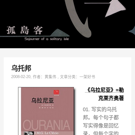
乌托邦
2008-02-20
, 作者：
黄集伟
,
文章分类：
一架好书
《乌拉尼亚》=勒
克莱齐奥著
01. 写实的乌托
邦。每个句子都
写实得像是回忆
录，但每个字的