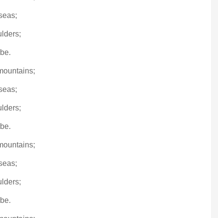
seas;
lders;
 be.
 mountains;
seas;
lders;
 be.
 mountains;
seas;
lders;
 be.