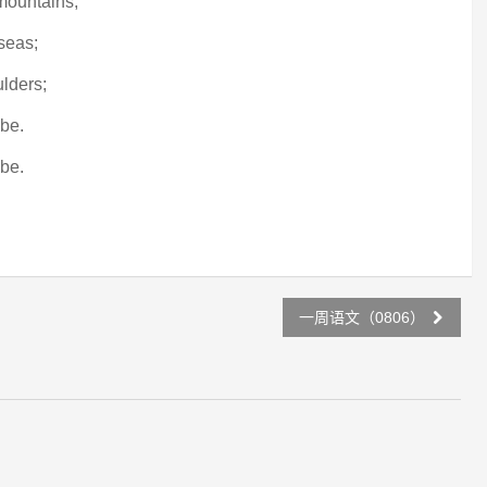
 mountains;
seas;
lders;
 be.
 be.
一周语文（0806）