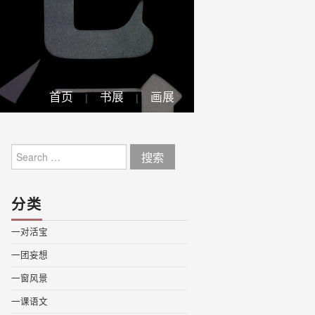
首页
书展
画展
Search
for:
分类
一对活宝
一团妄想
一窗风景
一课语文