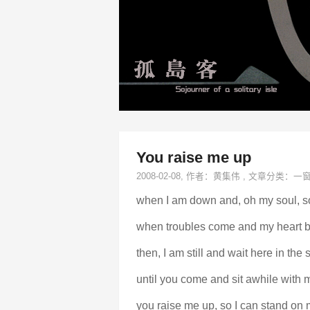
You raise me up
2008-02-08
, 作者：
黄集伟
,
文章分类：
一
when I am down and, oh my soul, s
when troubles come and my heart 
then, I am still and wait here in the 
until you come and sit awhile with 
you raise me up, so I can stand on