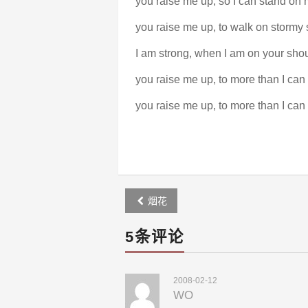
you raise me up, so I can stand on
you raise me up, to walk on stormy 
I am strong, when I am on your shou
you raise me up, to more than I can
you raise me up, to more than I can
Post
烟花
navigation
5条评论
2008-02-12
WO