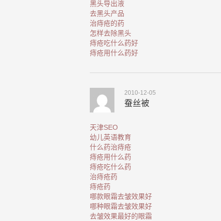
黑头导出液
去黑头产品
治痔疮的药
怎样去除黑头
痔疮吃什么药好
痔疮用什么药好
2010-12-05
蚕丝被
天津SEO
幼儿英语教育
什么药治痔疮
痔疮用什么药
痔疮吃什么药
治痔疮药
痔疮药
哪款眼霜去皱效果好
哪种眼霜去皱效果好
去皱效果最好的眼霜