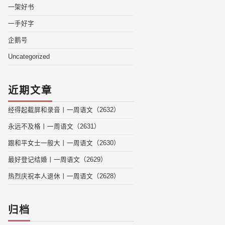
一架好书
一手好字
企鹅号
Uncategorized
近期文章
经得起截屏和录音丨一周语文（2632）
永远不及格丨一周语文（2631）
跟和平女士一般大丨一周语文（2630）
最好登记结婚丨一周语文（2629）
热烈庆祝本人退休丨一周语文（2628）
归档