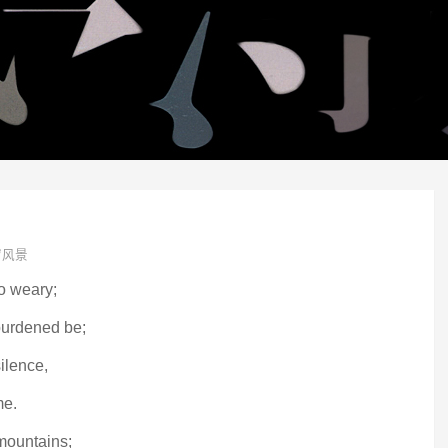
窗风景
o weary;
burdened be;
silence,
me.
 mountains;