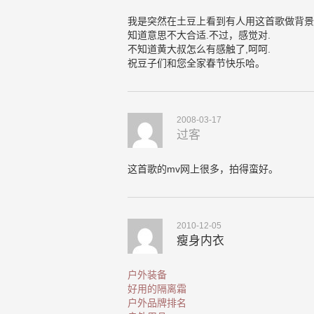
我是突然在土豆上看到有人用这首歌做背景乐给
知道意思不大合适.不过，感觉对.
不知道黄大叔怎么有感触了,呵呵.
祝豆子们和您全家春节快乐哈。
2008-03-17
过客
这首歌的mv网上很多，拍得蛮好。
2010-12-05
瘦身内衣
户外装备
好用的隔离霜
户外品牌排名