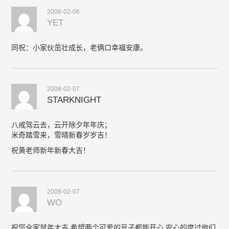
2008-02-06
YET
同祝：小家伙茁壮成长，老俩口幸福安康。
2008-02-07
STARKNIGHT
八戒驾云去，云开除夕年年庆；
米奇踏雪来，雪晴新春岁岁吉！
祝黄老师新年新春大吉！
2008-02-07
WO
祝您全家鼠年大吉.希望两个可爱的豆子都能开心,安心的度过他们