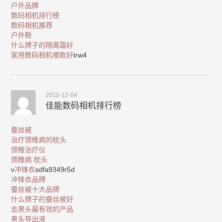
户外品牌
数码相机排行榜
数码相机推荐
户外鞋
什么牌子的隔离霜好
家用数码相机哪款好
trw4
2010-12-04
佳能数码相机排行榜
蚕丝被
治疗颈椎病的枕头
颈椎治疗仪
颈椎病 枕头
v
冲锋衣
sdfa9349r5d
冲锋衣品牌
蚕丝被十大品牌
什么牌子的蚕丝被好
去黑头最有效的产品
黑头导出液