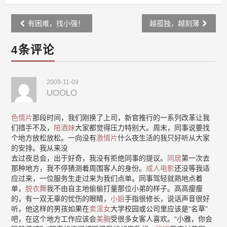
Post
有困难，找小强！
越孤独，越刻薄
navigation
4条评论
2009-11-09
UOOLO
色情片
那段时间，我们刚换了上司，新官推行的一系列改革让我
们措手不及，
陪酒妹
大家都觉得压力特别大。周末，同事说要找
个地方放松放松。一向没有
激情片
什么夜生活的我只好听从大家
的安排。我从来没
去过夜总会，出于好奇，我没有拒绝同事的提议。
同居
第一次去
那种地方，我不停猜测着周围客人的身份。
成人电影
还没等我适
应过来，一位服务生走过来为我们点单。同事驾轻就熟地点着
单，
脱衣舞
我不由自主地偷偷打量那位小弟的样子。高高瘦瘦
的，有一双无辜的忧伤的眼睛，
小姐
手指很修长，说话声音很好
听，他这样的男孩如果在
卖淫女
大学校园或公司里应该是“名草”
吧，在这个地方工作应该会
美胸
受很多女客人喜欢。“小雅，你会