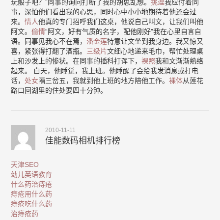
玩骰子吧？”同事的询问打断了我的胡思乱想。
挑逗
我应付着同
事，深怕他们看出我的心思，同时心中小小地期待着他还会过
来。
情人
他真的专门招呼我们这桌，他说自己叫文，让我们叫他
阿文。
偷情
“阿文，好有气质的名字，配他刚好”我在心里自言自
语。同事见我心不在焉，
潘金莲
特意让文坐到我身边。我又惊又
喜，紧张得打翻了酒瓶。
三级片
文细心地递来毛巾，帮忙处理桌
上和沙发上的惨状。在同事的插科打诨下，
裸照
我和文渐渐熟络
起来。 白天，他睡觉，我上班。他睡醒了会给我发消息或打电
话，
处女
隔三岔五，我就到他上班的地方陪他工作。
裸体
从莲花
路口回湖里的住处要四十分钟。
2010-11-11
佳能数码相机排行榜
天津SEO
幼儿英语教育
什么药治痔疮
痔疮用什么药
痔疮吃什么药
治痔疮药