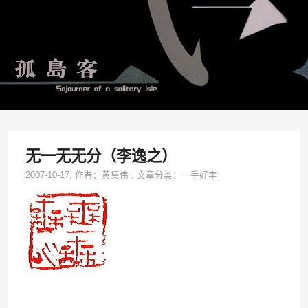
无一无无分（李逸之）
2007-10-17
, 作者：
黄集伟
,
文章分类：
一手好字