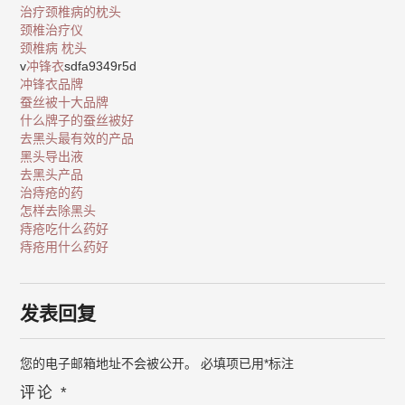
治疗颈椎病的枕头
颈椎治疗仪
颈椎病 枕头
v
冲锋衣
sdfa9349r5d
冲锋衣品牌
蚕丝被十大品牌
什么牌子的蚕丝被好
去黑头最有效的产品
黑头导出液
去黑头产品
治痔疮的药
怎样去除黑头
痔疮吃什么药好
痔疮用什么药好
发表回复
您的电子邮箱地址不会被公开。
必填项已用
*
标注
评论
*