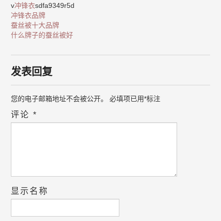
v
冲锋衣
sdfa9349r5d
冲锋衣品牌
蚕丝被十大品牌
什么牌子的蚕丝被好
发表回复
您的电子邮箱地址不会被公开。
必填项已用
*
标注
评论
*
显示名称