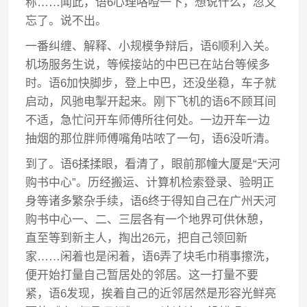
称……闻此，语6心理咯噔一下，想说什么，忽又
忘了。说不出。
一番纠缠、解释、小规模争辩后，语6顺利入关。
机场服务生说，等候接站的中巴已在站台等候多
时。语6加快脚步，登上中巴，还没坐稳，车子就
启动，风驰电掣开起来。刚下飞机的语6不顾耳间
不适，急忙问开车师傅所往何处。一边开车一边
抽烟的那位胖师傅嘴角咕哝了一句，语6没听清。
到了。语6揉揉眼，看清了，眼前那幢大厦是“天河
购书中心”。历经搬运、计算机检索登录、验明正
身等诸多繁杂手续，语6终于得知自己在广州天河
购书中心一、二、三层各有一个地界可供休憩，
直至等到新主人，掏出26元，把自己领回新
家……闲着也是闲着，语6弄了块毛巾稍事擦洗，
便开始打量自己暂居处的邻居。这一打量不要
紧，语6发现，挨着自己的近邻居然是形容光鲜亮