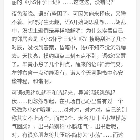
丽的《小S怀孕日记》……这这这，没错吗？
夜色渐晚。语6有些困了，可因为向来择床，又睡
不着。闲得好生无趣，语6开始胡思乱想……胡乱
中，没想主题倒是异样地鲜明：为什么挨着自己
的邻居会是《小S怀孕日记》呢？搜肠刮肚了几个
时辰，没找到答案，昏暗中，语6不知不觉沉沉睡
去。天快亮，摸约四点三刻五点不到，语6忽又醒
了。毕竟小憩了几个钟点，醒来的语6神清气爽。
左邻右舍一点动静没有，诺大个天河购书中心安
谧神秘，和谐啊。
可语6思绪忽就不和谐起来，异常活跃跳荡起
伏……他忽然想起，在机场自己心里曾有过一个
轻微渺小的“咯噔”……对对对，对对对，自己的别
称其实不止两个，而是3个。大名儿叫《小规模荡
气回肠》，出书前别称“小肠疝气”，出书后呢，
对，有很多朋友将其压缩-简称为“小荡”……而这