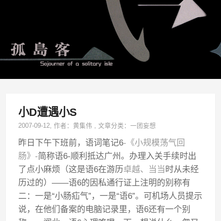
小D遭遇小S
2007-09-12
, 作者：
黄集伟
,
文章分类：
一团妄想
昨日下午下班前，语词笔记6
-《小规模荡气回
肠》-
简称语6-顺利抵达广州。办理入关手续时出
了点小麻烦（这是语6在游历
卓越
、
当当
时从未经
历过的）——语6的因私通行证上注明的别称有
二：一是“小肠疝气”，一是“语6”。可机场人员提示
说，在他们备案的电脑记录里，语6还有一个别