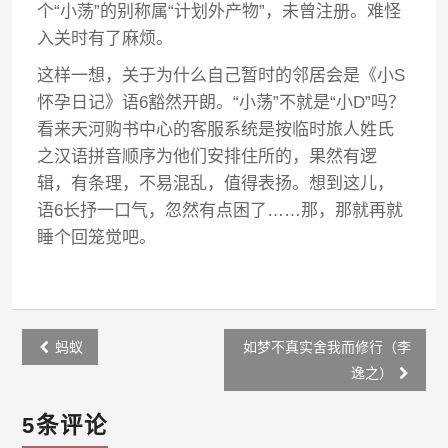
个“小荡”的别称属“计划外产物”，未曾注册。难怪
入关时有了麻烦。
这样一想，关于为什么自己暂时的邻居会是《小S
怀孕日记》语6豁然开朗。“小荡”不就是“小D”吗？
看来天河购书中心的客服系统是按临时旅人姓氏
之汉语拼音顺序为他们安排住所的，果然有逻
辑，有条理，不易混乱，值得表扬。想到这儿，
语6长抒一口气，忽然有点困了……那，那就再就
睡个回笼觉吧。
Post
蚂蚁
如梦不真实舍我而修行（李
navigation
逸之）
5条评论