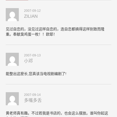
2007-09-12
ZILIAN
见过自恋的，没见过这样自恋的，连自恋都搞得这样别致而隆
重。奉献臭鸡蛋一枚！！欧耶！
2007-09-13
小邓
能整出这麽长,您真该当电视剧编剧了!
2007-09-14
多嘴多舌
黄老师真有趣。不过若我是书店的，也会这么摆放。谁叫你起这