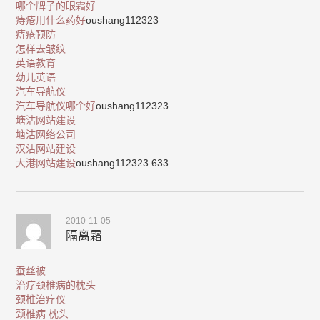
哪个牌子的眼霜好
痔疮用什么药好
oushang112323
痔疮预防
怎样去皱纹
英语教育
幼儿英语
汽车导航仪
汽车导航仪哪个好
oushang112323
塘沽网站建设
塘沽网络公司
汉沽网站建设
大港网站建设
oushang112323.633
2010-11-05
隔离霜
蚕丝被
治疗颈椎病的枕头
颈椎治疗仪
颈椎病 枕头