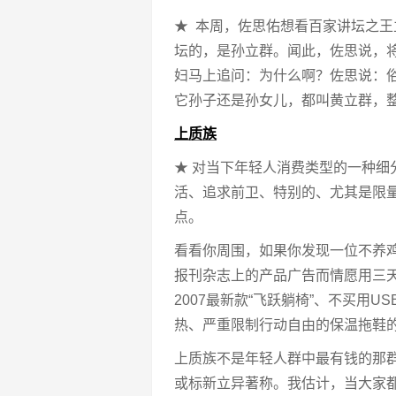
★ 本周，佐思佑想看百家讲坛之
坛的，是孙立群。闻此，佐思说，
妇马上追问：为什么啊？佐思说：
它孙子还是孙女儿，都叫黄立群，
上质族
★ 对当下年轻人消费类型的一种细
活、追求前卫、特别的、尤其是限
点。
看看你周围，如果你发现一位不养
报刊杂志上的产品广告而情愿用三天
2007最新款“飞跃躺椅”、不买用
热、严重限制行动自由的保温拖鞋
上质族不是年轻人群中最有钱的那
或标新立异著称。我估计，当大家