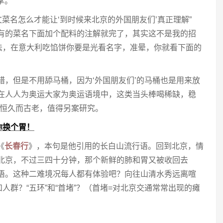
掌。
文菜名怎么才能让‘到时候来北京的外国朋友们’真正理解”
所有的菜名下面加个配料的注解就完了，其实这不是我的招
法，在意大利吃馅饼你要是光看名字，准晕，你就看下面的
错，但是不用舔马桶，因为‘外国朋友们’的马桶也是用来放
。在人人为奥运大家为奥运语境中，这类当头棒喝稀缺，稳
”恒久而古老，值得另案研究。
你换个胃！
《
长春行
》，本句是他引用的长白山流行语。回到北京，情
的北京，不过三四十分钟，那个新鲜的肺和胃又被收回去
束语。这种二难境况每人都有体验吧？向往山清水秀远离喧
人群？“五环”和“首堵”？（首堵=对北京交通常常出现的瘫