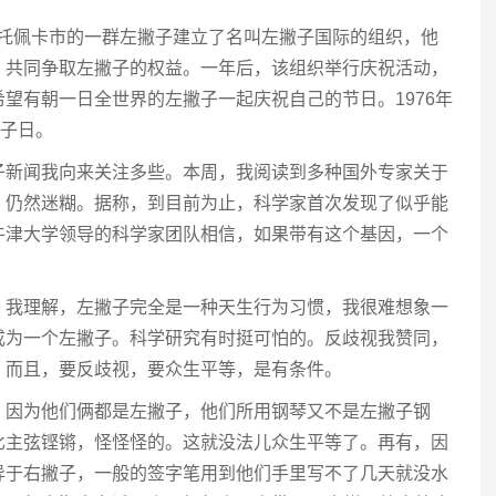
斯州托佩卡市的一群左撇子建立了名叫左撇子国际的组织，他
，共同争取左撇子的权益。一年后，该组织举行庆祝活动，
望有朝一日全世界的左撇子一起庆祝自己的节日。1976年
撇子日。
子新闻我向来关注多些。本周，我阅读到多种国外专家关于
，仍然迷糊。据称，到目前为止，科学家首次发现了似乎能
牛津大学领导的科学家团队相信，如果带有这个基因，一个
。
。我理解，左撇子完全是一种天生行为习惯，我很难想象一
成为一个左撇子。科学研究有时挺可怕的。反歧视我赞同，
。而且，要反歧视，要众生平等，是有条件。
，因为他们俩都是左撇子，他们所用钢琴又不是左撇子钢
比主弦铿锵，怪怪怪的。这就没法儿众生平等了。再有，因
异于右撇子，一般的签字笔用到他们手里写不了几天就没水