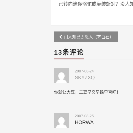
已转向迷你骆驼或灌装蚯蚓？没人
Post
门人知己即恩人（齐白石）
navigation
13条评论
2007-08-24
SKYZXQ
你就让大豆，二豆早恋早婚早育吧！
2007-08-25
HORWA