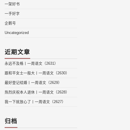
一架好书
一手好字
企鹅号
Uncategorized
近期文章
永远不及格丨一周语文（2631）
跟和平女士一般大丨一周语文（2630）
最好登记结婚丨一周语文（2629）
热烈庆祝本人退休丨一周语文（2628）
我一下就放心了丨一周语文（2627）
归档