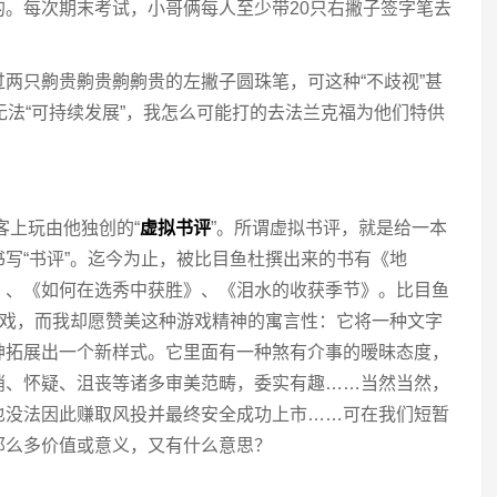
。每次期末考试，小哥俩每人至少带20只右撇子签字笔去
两只齁贵齁贵齁齁贵的左撇子圆珠笔，可这种“不歧视”甚
无法“可持续发展”，我怎么可能打的去法兰克福为他们特供
客上玩由他独创的“
虚拟书评
”。所谓虚拟书评，就是给一本
写“书评”。迄今为止，被比目鱼杜撰出来的书有《地
》、《如何在选秀中获胜》、《泪水的收获季节》。比目鱼
游戏，而我却愿赞美这种游戏精神的寓言性：它将一种文字
神拓展出一个新样式。它里面有一种煞有介事的暧昧态度，
诮、怀疑、沮丧等诸多审美范畴，委实有趣……当然当然，
也没法因此赚取风投并最终安全成功上市……可在我们短暂
那么多价值或意义，又有什么意思？