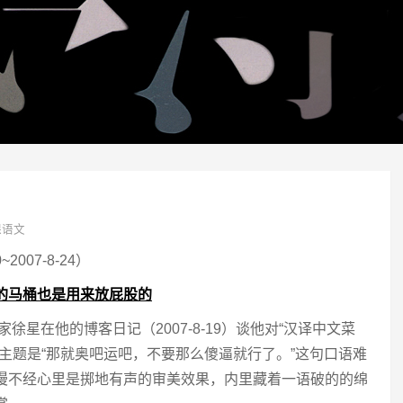
课语文
0~2007-8-24）
的马桶也是用来放屁股的
家徐星在他的博客日记（2007-8-19）谈他对“汉译中文菜
，主题是“那就奥吧运吧，不要那么傻逼就行了。”这句口语难
漫不经心里是掷地有声的审美效果，内里藏着一语破的的绵