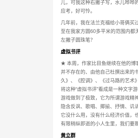
儿，可我这种右撇子写，水儿哗哗的
应考，好可怜。
几年前，我在法兰克福给小哥俩买过
至在我家方圆60多平米的范围内都
左撇子圆珠笔？
虚拟书评
★ 本周，作家比目鱼继续在他的博
并不存在的、由他自己杜撰出来的书
久》、《腔调》、《过马路的艺术
将这种“虚拟书评”看成是一种文字
游戏做到了极致，它为所谓游戏精
隐含反讽、歌唱、揶揄、抒情、讥
它没什么用，没有什么经济价值，
有限稍纵即逝的小人生里，我们要
黄立群