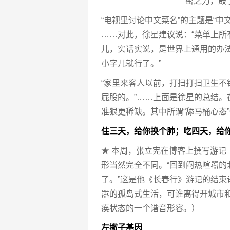
密之力，鼓
“电视里讨论中文菜名”的主题是“中
……对此，徐星建议说：“菜单上
儿，实话实说，是世界上通用的办
小字儿就行了。”
“家里来客人以前，打扫打扫卫生不
屁股的。”……上面是徐星的总结
准狠更稀缺。其中所谓“舔马桶心态
住三天，给你换个肺；吃四天，给
★ 本周，张立宪在博客上撰写游记
形当然完全不同。“回到闷热喧嚣
了。”这是他《长春行》游记的结
嚣的孤岛式生活，可谁离得开城市和
痪状态的一个谐音形容。）
左撇子基因