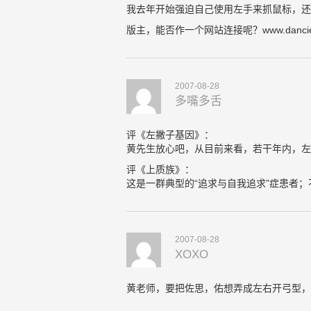
我去年开始强迫自己使用左手来抓鼠标，还
版主，能否作一个网站连接呢？www.dancier
2007-08-28
多嘴多舌
评《左撇子基因》：
黄先生放心吧，从目前来看，若干年内，左
评《上质族》：
这是一群典型的“追求与自我追求”症患者；
2007-08-28
XOXO
黄老师，要把佐思，佑想弄成左右开弓型，