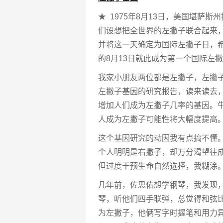
★ 1975年8月13日，美国堪萨
们设想把全世界的左撇子联合起来
并将这一天确定为国际左撇子日，希
的8月13日就此成为第一个国际左
我家小朋友两位都是左撇子，左撇
左撇子基因的研究报告，读来读去
增加人们成为左撇子几率的基因。
人成为左撇子可能性将大幅度提高
这个基因研究的动因我有点搞不懂
个人明明是右撇子，却万分渴望往
但过度干预生命自然选择，我糊涂
几年前，佐思佑想学钢琴，我发现
琴，听他们四手联弹，总觉得和弦
为左撇子，他俩写字时握笔和用力