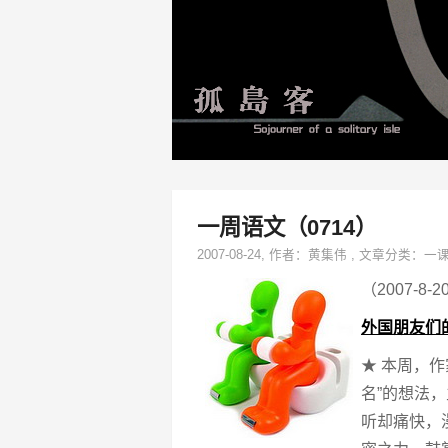
一周语文（0714）
2007-08-24
, 作者：
黄集伟
,
文章分类：
一
（2007-8-2
外国朋友们
★ 本周，作
名”的想法
听却痛快，