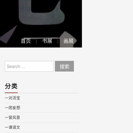
首页
书展
画展
Search
for:
分类
一对活宝
一团妄想
一窗风景
一课语文