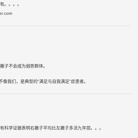
有。。。。
.com
撇子不会成为弱势群体。
不像我们，是典型的“满足与自我满足”症患者。
有科学证据表明右撇子平均比左撇子多活九年捏。。。