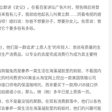
王立群讲《史记》。在看百家讲坛广告片时，预告随后将登
将来我有儿子，我就给他起名儿叫黄立群……同看电视的媳
俗呗！媳妇说：你爸不想要孙子，想要孙女儿。佐思说：管
整它个要多俗有多俗。
分，他们是一群追求“上质人生”的年轻人：崇尚有质量的生
量生产消费品、以专业的态度完成消费行为成为其主要特
鸡狗猫兔而是豢养一窝生活在海藻凝胶里的蚂蚁、不看国内
的时间费资500美金从淘宝网上挖出一款美国铁箱公司
USB接口供电的保温咖啡托、而非要买下一款用USB接口供
的姑娘或小伙，那么，她（她）多半已是上质族一员。
群，也不是最没钱的那群。在现有消费群落中，他们以各色
都去豢养一窝生活在海藻凝胶里的蚂蚁时，他们的兴趣可能