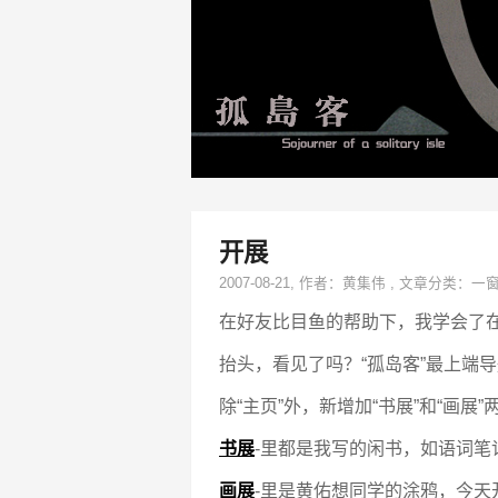
开展
2007-08-21
, 作者：
黄集伟
,
文章分类：
一
在好友比目鱼的帮助下，我学会了
抬头，看见了吗？“孤岛客”最上端
除“主页”外，新增加“书展”和“画展”
书展
-里都是我写的闲书，如语词
画展
-里是黄佑想同学的涂鸦，今天