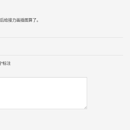
后给接力画插图算了。
用
*
标注