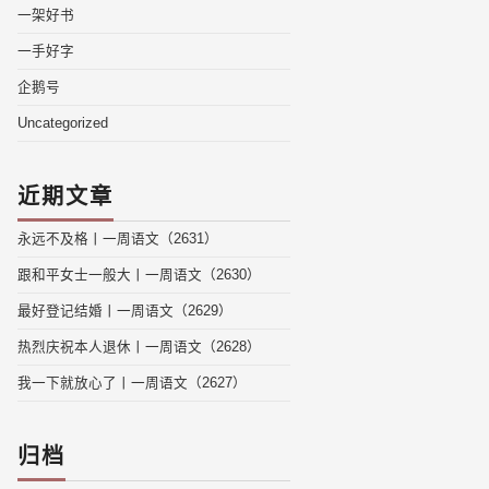
一架好书
一手好字
企鹅号
Uncategorized
近期文章
永远不及格丨一周语文（2631）
跟和平女士一般大丨一周语文（2630）
最好登记结婚丨一周语文（2629）
热烈庆祝本人退休丨一周语文（2628）
我一下就放心了丨一周语文（2627）
归档