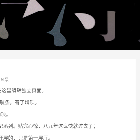
窗风景
在这里编辑独立页面。
导航条，有了增项。
两项。
笔记系列。贴完心惊，八九年这么快就过去了；
开展的，只是第一展厅。