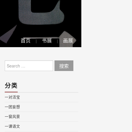
首页
书展
画展
Search
for:
分类
一对活宝
一团妄想
一窗风景
一课语文