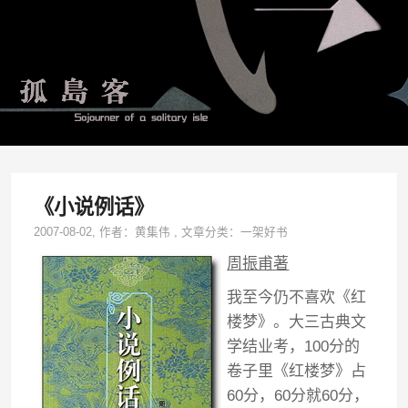
《小说例话》
2007-08-02
, 作者：
黄集伟
,
文章分类：
一架好书
周振甫著
我至今仍不喜欢《红
楼梦》。大三古典文
学结业考，100分的
卷子里《红楼梦》占
60分，60分就60分，