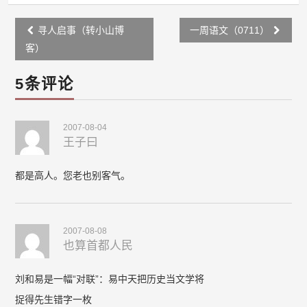
Post
寻人启事（转小山博
一周语文（0711）
navigation
客）
5条评论
2007-08-04
王子曰
都是高人。您老也别客气。
2007-08-08
也算首都人民
刘和易是一幅“对联”：易中天把历史当文学将
捉得先生错字一枚