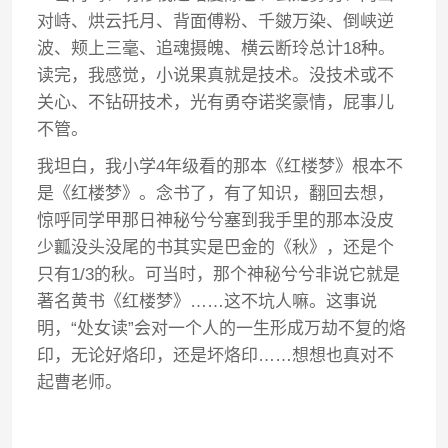
对峙、烘云托月、背面傅粉、千皴万染、倒峡逆
波、颊上三毫、追魂摄魄、横云断玲总计18种。
读完，我感觉，小说果真就是技术。没技术或不
关心、不钻研技术，光有勇夺诺奖豪情，屁事儿
不管。
我坦白，我小学4年级看的那本《红楼梦》根本不
是《红楼梦》。念书了，有了知识，翻回去想，
惊呼同学甲那日神秘兮兮塞到我手里的那本没皮
少瓤没头没尾的书其实是巴金的《秋》，还是个
只有1/3的秋。可当时，那个神秘兮兮非说它就是
著名黄书《红楼梦》……这不坑人嘛。这事说
明，“处女读”会对一个人的一生形成万劫不复的烙
印，无论好烙印，还是坏烙印……想想也真对不
起曹老师。