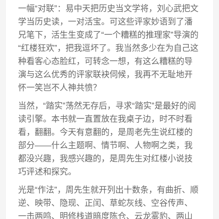
一幅“对联”：易中天把历史当文学将，刘心武把文
学当历史读，一对活宝。可这些评家妙语到了潘
兄笔下，活生生变成了“一个糟糕的推理家”导演的
“红楼狂欢”，把我逗坏了。我当然多少在为自己这
种看客心态脸红，可转念一想，有这么糟糕的导
演与这么优秀的评家联袂伺候，我再不无耻地开
怀一笑岂不人神共愤？
当然，“踏实”荡然无存后，寻求“踏实”是最好的阅
读引擎。本书就一直置放在我桌子边，时不时看
看，翻翻。今天有意翻的，是周老先生说红楼的
部分——什么主题啊、情节啊、人物啊之类，我
都没兴趣，我感兴趣的，是周先生对红楼小说技
巧评述和探究。
光是“作法”，周先生就开列出十数条，有曲折、顺
逆、映带、隐现、正闰、草蛇灰线、空谷传声、
一击两鸣、明修栈道暗度陈仓、云龙雾豹、两山