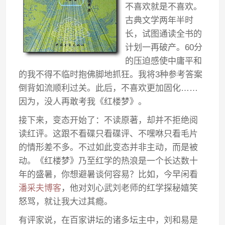
不喜欢就是不喜欢。
古典文学两年半时
长，试图通读全书的
计划一再破产。60分
的压迫感使中庸平和
的我不得不临时抱佛脚地抓狂。我将3种参考答案
倒背如流顺利过关。此后，不喜欢更加固化……
因为，没人再敢考我《红楼梦》。
接下来，变态开始了：不读原著，却并不拒绝阅
读红评。这跟不看碟只看碟评、不嘿咻只看毛片
的情形差不多。不过如此变态并非主动，而是被
动。《红楼梦》乃至红学的热浪是一个长达数十
年的盛暑，你想避暑谈何容易？比如，今早闲看
潘采夫博客
，他对刘心武刘老师的红学探秘嬉笑
怒骂，就让我大过其瘾。
有评家说，在百家讲坛的诸多坛主中，刘和易是