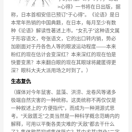
>心得》一书将在日出版，据
称，日本首相安倍已预订“于心得”。《论语》是日
本常年热销的中国典籍，在日本，每月至少有数
种《论语》解读性著述上市。“女孔子”这种语文属
于形容语文，夸张语文，它的出口转内销，势必
加剧面对于丹各色人等的眼波运动程度——本来
粉红的现在估计会变深红？本来深红的现在怕是
快要变黑？本来翻白眼的现在其眼球将藏匿得更
深？眼科大夫大派用场之时到了。）
生态复仇
（媒体对今年鼠害、蓝藻、洪涝、龙卷风等诸多
极端自然灾害的一种统称。这类统称不再仅仅是
一种叙述上的“方便指代”，而成为一种溯源式思
考。“天敌匮乏”之类当然是一种科学概念范畴内的
解释，可用以平衡各类灾难的“天敌”都去干什么