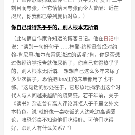
了？集体歇菜抑或集体阵亡？其中尤其“复仇”二字
刺目而夸张，但它恰恰因夸张而令人警醒：近在
咫尺，你我都已荣列复仇对象。）
你自己觉得热乎乎的，别人根本无所谓
（此句摘自作家许知远的博客日记。他在
日记
中
说：“读到一句好句子……林登-约翰逊曾经对约
翰-肯尼思-加尔布雷思说过的话呢:‘肯，你是否想
过做经济学报告就像尿裤子，你自己觉得热乎乎
的，别人根本无所谓。’想想自己这么多年来尿了
多少次裤子，恐怕把Ikea里的床单都用了也不
够。”这句话的妙处在于，它形象地揭示出这个时
代人与人间越来越酽的疏离感。若干年前，关于
《读书》杂志曾有高人评论其拒人于千里之外文
本特色，说“就好像一桌吃饭的人边吃边高谈阔
论，唯恐邻桌不知道他们吃得好。可他们吃得
好，跟别人有什么关系？”）