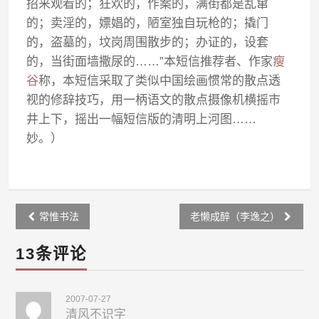
招来观看的；狂欢的，作案的，满街都是乱窜
的；卖淫的，嫖娼的，陋室独自玩枪的；撬门
的，盗墓的，坟岗周围散步的；办证的，设套
的，当街面墙撒尿的……”本短信推荐者、作家
瘦
谷
称，本短信采取了类似中国绘画惯常的散点透
视的修辞技巧，用一柄语文的散点摄像机横摇市
井上下，摇出一幅短信版的清明上河图……
妙。）
Post
常惟书法
老懒成醉（李逸之）
navigation
13条评论
2007-07-27
清风不识字