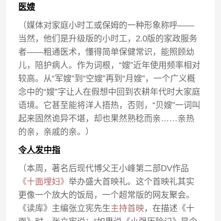
医嫂
（媒体对家庭小时工或保姆的一种形象称呼——
当然，他们是升级版的小时工，2.0版的家政服务
者——粗通医术，懂得简单保健常识，能照顾幼
儿，陪护病人。作为词根，“嫂”近年使用频率相对
较高。从“军嫂”到“空嫂”再到“月嫂”，一个广义概
念中的“嫂”字让人在假想中回到农耕年代时大家庭
语境。它甚至能将洋人捂热，否则，“贝嫂”一词叫
起来固然诡异不堪，却也果然熟稔而亲……亲热
的亲，亲戚的亲。）
令人发中指
（本周，著名后现代博父王小峰第二部DV作品
《十面埋妇》
举办盛大首映礼。这个首映礼其实
更像一个放大的饭局，一个超常版的网友聚会。
《读库》主编张立宪先生
主持首映
，在描述《十