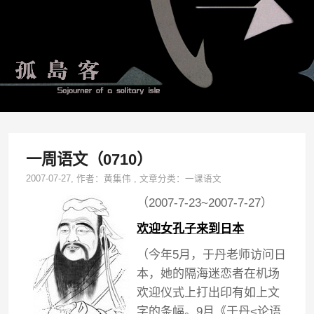
一周语文（0710）
2007-07-27
, 作者：
黄集伟
,
文章分类：
一课语文
（2007-7-23~2007-7-27）
欢迎女孔子来到日本
（今年5月，于丹老师访问日
本，她的隔海迷恋者在机场
欢迎仪式上打出印有如上文
字的条幅。9月《于丹<论语