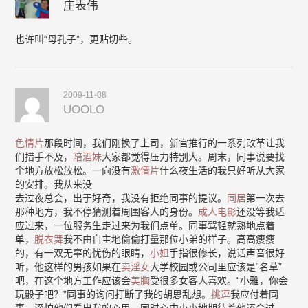
庄表伟
也许叫“母孔子”，更贴切些。
2009-11-08
UOOLO
色情片
那段时间，我们刚换了上司，新官推行的一系列改革让我
们措手不及，
陪酒妹
大家都觉得压力特别大。周末，同事说要找
个地方放松放松。一向没有
激情片
什么夜生活的我只好听从大家
的安排。我从来没
去过夜总会，出于好奇，我没有拒绝同事的提议。
同居
第一次去
那种地方，我不停猜测着周围客人的身份。
成人电影
还没等我适
应过来，一位服务生走过来为我们点单。同事驾轻就熟地点着
单，
脱衣舞
我不由自主地偷偷打量那位小弟的样子。高高瘦瘦
的，有一双无辜的忧伤的眼睛，
小姐
手指很修长，说话声音很好
听，他这样的男孩如果在
卖淫女
大学校园或公司里应该是“名草”
吧，在这个地方工作应该会
美胸
受很多女客人喜欢。“小雅，你会
玩骰子吧？”同事的询问打断了我的胡思乱想。
挑逗
我应付着同