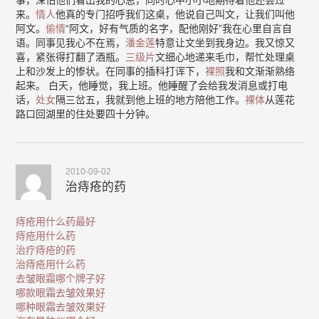
事，深怕他们看出我的心思，同时心中小小地期待着他还会过
来。
情人
他真的专门招呼我们这桌，他说自己叫文，让我们叫他
阿文。
偷情
“阿文，好有气质的名字，配他刚好”我在心里自言自
语。同事见我心不在焉，
潘金莲
特意让文坐到我身边。我又惊又
喜，紧张得打翻了酒瓶。
三级片
文细心地递来毛巾，帮忙处理桌
上和沙发上的惨状。在同事的插科打诨下，
裸照
我和文渐渐熟络
起来。 白天，他睡觉，我上班。他睡醒了会给我发消息或打电
话，
处女
隔三岔五，我就到他上班的地方陪他工作。
裸体
从莲花
路口回湖里的住处要四十分钟。
2010-09-02
治痔疮的药
痔疮用什么药最好
痔疮用什么药
治疗痔疮的药
治痔疮用什么药
去皱眼霜哪个牌子好
哪款眼霜去皱效果好
哪种眼霜去皱效果好