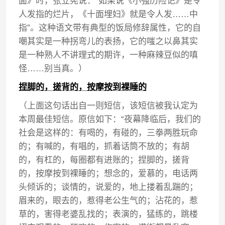
面》时，张立宪说：“如果说《小强历险记》是令
人发指的烂片，《十面埋妇》就是令人发……中
指”。这种语文带有典型的饭局修辞属性，它的自
嘲其实是一种拐弯儿的表扬，它的嗤之以鼻其实
是一种熟人不讲理式的期许，一种麻辣豆似的嗔
怪……别当真。）
捏脚的，搓背的，按摩按到裸睡的
（上面这句话出自一则短信，该短信被我认定为
本周最佳短信。原信如下：“夜幕降临后，我们的
社会是这样的：有喝的，有碰的，三拳两胜玩命
的；有喊的，有唱的，抓着话筒不放的；有胡
的，有杠的，每圈都有进账的；捏脚的，搓背
的，按摩按到裸睡的；想念的，爱慕的，电话两
头倾诉的；谈情的，说爱的，地上搂着乱踹的；
眉来的，眼去的，惹得老公生气的；沾花的，惹
草的，害得老婆乱找的；表演的，猛练的，跳楼