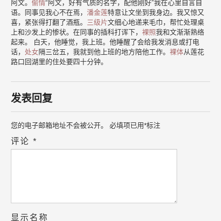
阿文。
偷情
“阿文，好有气质的名字，配他刚好”我在心里自言自
语。同事见我心不在焉，
潘金莲
特意让文坐到我身边。我又惊又
喜，紧张得打翻了酒瓶。
三级片
文细心地递来毛巾，帮忙处理桌
上和沙发上的惨状。在同事的插科打诨下，
裸照
我和文渐渐熟络
起来。 白天，他睡觉，我上班。他睡醒了会给我发消息或打电
话，
处女
隔三岔五，我就到他上班的地方陪他工作。
裸体
从莲花
路口回湖里的住处要四十分钟。
发表回复
您的电子邮箱地址不会被公开。
必填项已用
*
标注
评论
*
显示名称