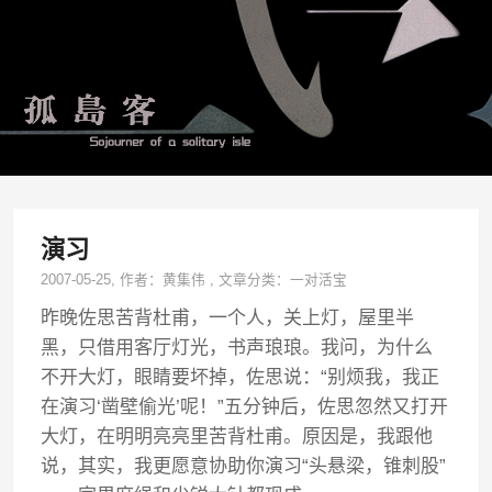
演习
2007-05-25
, 作者：
黄集伟
,
文章分类：
一对活宝
昨晚佐思苦背杜甫，一个人，关上灯，屋里半
黑，只借用客厅灯光，书声琅琅。我问，为什么
不开大灯，眼睛要坏掉，佐思说：“别烦我，我正
在演习‘凿壁偷光’呢！”五分钟后，佐思忽然又打开
大灯，在明明亮亮里苦背杜甫。原因是，我跟他
说，其实，我更愿意协助你演习“头悬梁，锥刺股”