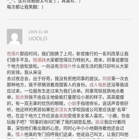
^_^，这对双胞胎太可爱了，真喜欢：）
每次都让我笑翻：）
2009-11-09
UOOLO
色情片
那段时间，我们刚换了上司，新官推行的一系列改革让我
们措手不及，
陪酒妹
大家都觉得压力特别大。周末，同事说要找
个地方放松放松。一向没有
激情片
什么夜生活的我只好听从大家
的安排。我从来没
去过夜总会，出于好奇，我没有拒绝同事的提议。
同居
第一次去
那种地方，我不停猜测着周围客人的身份。
成人电影
还没等我适
应过来，一位服务生走过来为我们点单。同事驾轻就熟地点着
单，
脱衣舞
我不由自主地偷偷打量那位小弟的样子。高高瘦瘦
的，有一双无辜的忧伤的眼睛，
小姐
手指很修长，说话声音很好
听，他这样的男孩如果在
卖淫女
大学校园或公司里应该是“名草”
吧，在这个地方工作应该会
美胸
受很多女客人喜欢。“小雅，你会
玩骰子吧？”同事的询问打断了我的胡思乱想。
挑逗
我应付着同
事，深怕他们看出我的心思，同时心中小小地期待着他还会过
来。
情人
他真的专门招呼我们这桌，他说自己叫文，让我们叫他