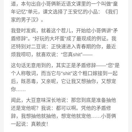
道，本句出自小哥俩新近语文课里的一个叫做“童
年记忆”单元，课文选择了王安忆的小品：《我们
家的男子汉》。
我登时发疯，就着这个茬儿，开始给小哥俩讲“矛
盾修辞”。“好玩的大坏蛋”成了最现成的例证。我
还特别对二豆说：正快速进入青春期的你，最近
烦我唠叨，就喜欢说：“您真shit”——
这句话无意用到的，其实正是矛盾修辞——“您”是
个人称敬词，而当它与“shit”这个粗口嫁接到一起
后，既恶毒，又亲昵，它让我又想抽你，又想宠
你……
闻此，大豆意味深长地说：那您到底是准备抽他
还是宠他呢？我说：都可以啊。凭他的矛盾修
辞，我想抽他就抽他，想宠他就宠他……小哥俩
一起说：真赖皮！