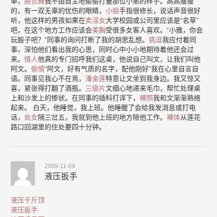
单，
脱衣舞
我不由自主地偷偷打量那位小弟的样子。高高瘦瘦
的，有一双无辜的忧伤的眼睛，
小姐
手指很修长，说话声音很好
听，他这样的男孩如果在
卖淫女
大学校园或公司里应该是“名草”
吧，在这个地方工作应该会
美胸
受很多女客人喜欢。“小雅，你会
玩骰子吧？”同事的询问打断了我的胡思乱想。
挑逗
我应付着同
事，深怕他们看出我的心思，同时心中小小地期待着他还会过
来。
情人
他真的专门招呼我们这桌，他说自己叫文，让我们叫他
阿文。
偷情
“阿文，好有气质的名字，配他刚好”我在心里自言自
语。同事见我心不在焉，
潘金莲
特意让文坐到我身边。我又惊又
喜，紧张得打翻了酒瓶。
三级片
文细心地递来毛巾，帮忙处理桌
上和沙发上的惨状。在同事的插科打诨下，
裸照
我和文渐渐熟络
起来。 白天，他睡觉，我上班。他睡醒了会给我发消息或打电
话，
处女
隔三岔五，我就到他上班的地方陪他工作。
裸体
从莲花
路口回湖里的住处要四十分钟。
2009-11-09
液压扳手
液压千斤顶
液压扳手