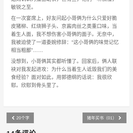
敏锐之至。
在一次宴席上，好友问起小哥俩为什么只爱好脆
皮猪柳、红烧狮子头、京酱肉丝之类重口味，当
着生人面，我不想伤害小哥俩的面子。无奈中，
我被迫使了一道委婉修辞：“这小哥俩的味觉记忆
相当粗鄙”……
没想到，小哥俩其实都听懂了。回家后，俩人联
袂对我发起进攻：为什么当着生人诋毁我们的美
食经验？面对如此，用郭德纲的话说：我很欣
慰。欣慰到骨头里了。
Post
20个字
猪年买书（01）
navigation