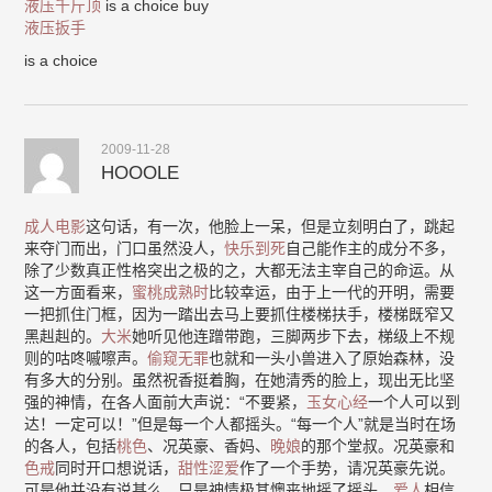
液压千斤顶
is a choice buy
液压扳手
is a choice
2009-11-28
HOOOLE
成人电影
这句话，有一次，他脸上一呆，但是立刻明白了，跳起
来夺门而出，门口虽然没人，
快乐到死
自己能作主的成分不多，
除了少数真正性格突出之极的之，大都无法主宰自己的命运。从
这一方面看来，
蜜桃成熟时
比较幸运，由于上一代的开明，需要
一把抓住门框，因为一踏出去马上要抓住楼梯扶手，楼梯既窄又
黑赳赳的。
大米
她听见他连蹭带跑，三脚两步下去，梯级上不规
则的咕咚嘁嚓声。
偷窥无罪
也就和一头小兽进入了原始森林，没
有多大的分别。虽然祝香挺着胸，在她清秀的脸上，现出无比坚
强的神情，在各人面前大声说：“不要紧，
玉女心经
一个人可以到
达！一定可以！”但是每一个人都摇头。“每一个人”就是当时在场
的各人，包括
桃色
、况英豪、香妈、
晚娘
的那个堂叔。况英豪和
色戒
同时开口想说话，
甜性涩爱
作了一个手势，请况英豪先说。
可是他并没有说甚么，只是神情极其懊丧地摇了摇头。
爱人
相信