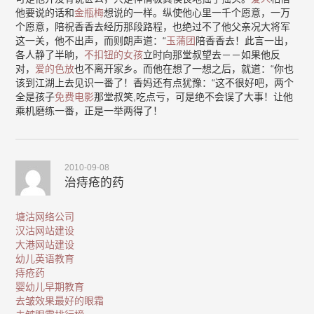
他要说的话和
金瓶梅
想说的一样。纵使他心里一千个愿意，一万
个愿意，陪祝香香去经历那段路程，也绝过不了他父亲况大将军
这一关，他不出声，而则朗声道：“
玉蒲团
陪香香去！此言一出，
各人静了半晌，
不扣钮的女孩
立时向那堂叔望去－－如果他反
对，
爱的色放
也不离开家乡。而他在想了一想之后，就道：“你也
该到江湖上去见识一番了！香妈还有点犹豫：“这不很好吧，两个
全是孩子
免费电影
那堂叔笑,吃点亏，可是绝不会误了大事！让他
乘机磨练一番，正是一举两得了！
2010-09-08
治痔疮的药
塘沽网络公司
汉沽网站建设
大港网站建设
幼儿英语教育
痔疮药
婴幼儿早期教育
去皱效果最好的眼霜