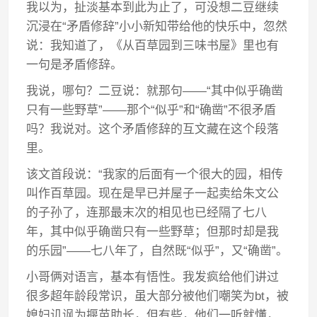
我以为，扯淡基本到此为止了，可没想二豆继续
沉浸在“矛盾修辞”小小新知带给他的快乐中，忽然
说：我知道了，《从百草园到三味书屋》里也有
一句是矛盾修辞。
我说，哪句？二豆说：就那句——“其中似乎确凿
只有一些野草”——那个“似乎”和“确凿”不很矛盾
吗？我说对。这个矛盾修辞的互文藏在这个段落
里。
该文首段说：“我家的后面有一个很大的园，相传
叫作百草园。现在是早已并屋子一起卖给朱文公
的子孙了，连那最末次的相见也已经隔了七八
年，其中似乎确凿只有一些野草；但那时却是我
的乐园”——七八年了，自然既“似乎”，又“确凿”。
小哥俩对语言，基本有悟性。我发疯给他们讲过
很多超年龄段常识，虽大部分被他们嘲笑为bt，被
媳妇讥讽为揠苗助长，但有些，他们一听就懂，