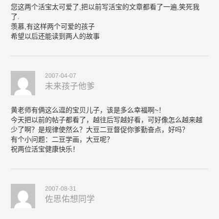
您这两个活宝太可爱了,把以前写活宝的文章都看了一遍,笑死我
了.
羡慕,有这样两个可爱的孩子
希望以后还能读到两人的故事
2007-04-07
未来孩子他爹
黄老师有俩这么逗的宝贝儿子，该是多么幸福啊~！
今天把以前的帖子都看了，越往后写越好看，可好像怎么越来越
少了啊？是规律使然么？大豆二豆督促你爹勤奋点，好吗？
有个小问题：二豆学画，大豆呢？
祝两位活宝健康快乐！
2007-08-31
佐思佑想同学