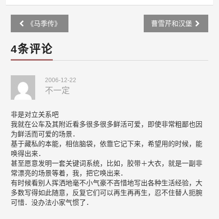
Post
《马季传》
曹雪芹和汉堡
navigation
4条评论
2006-12-22
不一定
非是对立关系吧
我就在公车及其附近看多很多很多鲜活可爱，即使非常粗鄙也因
为鲜活而可爱的场景．
基于藏私的本能，相信脑袋，依靠它记下来，希望用的时候，能
唤得出来．
甚至愿意发明一套关键词系统，比如，胶带＋大衣，就是一副非
常漂亮的场景等着，我，把它唤出来．
有时候看别人挥洒地毫不小气豪不吝惜地写出各种生活经验，大
多数写得如此随意，反复它们可以再生再再生，忍不住替人扼腕
可惜．没办法小家气惯了．