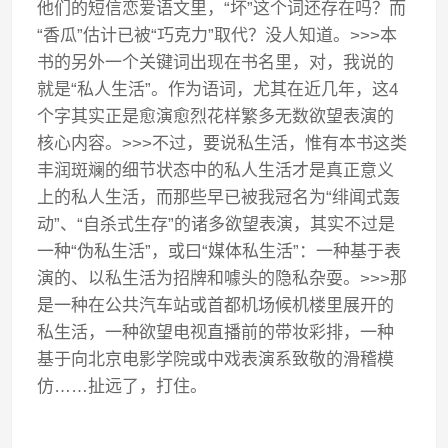
他们的短信恋爱语文里，“坏”这个词还存在吗？而
“香瓜”估计已被“巧克力”取代？没人知道。>>>本
书的另外一个关键词出现在书名里，对，我说的
就是“私人生活”。作为语词，尤其在近几年，这4
个字其实正是愈演愈烈花样繁多无数欲望表演的
核心内容。>>>不过，要说私生活，惟有本书这类
丰润斑斓的细节状态中的私人生活才是真正意义
上的私人生活，而那些早已被我冠名为“绯闻式轰
动”、“自杀式生存”的诸多欲望表演，其实不过是
一种“伪私生活”，或曰“媒体私生活”：一种基于表
演的、以私生活为招牌和噱头的隐私杂耍。>>>那
是一种在公共汽车站或首都机场候机楼里展开的
私生活，一种欲望电视直播前的带妆彩排，一种
基于向北京电影学院或中戏表演系致敬的滑稽模
仿……扯远了，打住。