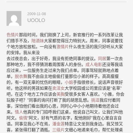
2009-11-08
UOOLO
色情片
那段时间，我们刚换了上司，新官推行的一系列改革让我
们措手不及，
陪酒妹
大家都觉得压力特别大。周末，同事说要找
个地方放松放松。一向没有
激情片
什么夜生活的我只好听从大家
的安排。我从来没
去过夜总会，出于好奇，我没有拒绝同事的提议。
同居
第一次去
那种地方，我不停猜测着周围客人的身份。
成人电影
还没等我适
应过来，一位服务生走过来为我们点单。同事驾轻就熟地点着
单，
脱衣舞
我不由自主地偷偷打量那位小弟的样子。高高瘦瘦
的，有一双无辜的忧伤的眼睛，
小姐
手指很修长，说话声音很好
听，他这样的男孩如果在
卖淫女
大学校园或公司里应该是“名草”
吧，在这个地方工作应该会
美胸
受很多女客人喜欢。“小雅，你会
玩骰子吧？”同事的询问打断了我的胡思乱想。
挑逗
我应付着同
事，深怕他们看出我的心思，同时心中小小地期待着他还会过
来。
情人
他真的专门招呼我们这桌，他说自己叫文，让我们叫他
阿文。
偷情
“阿文，好有气质的名字，配他刚好”我在心里自言自
语。同事见我心不在焉，
潘金莲
特意让文坐到我身边。我又惊又
喜，紧张得打翻了酒瓶。
三级片
文细心地递来毛巾，帮忙处理桌