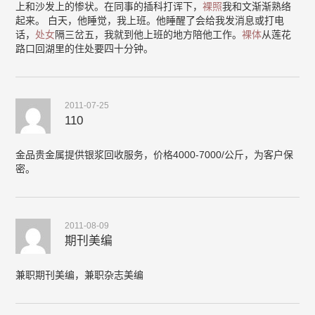
上和沙发上的惨状。在同事的插科打诨下，
裸照
我和文渐渐熟络
起来。 白天，他睡觉，我上班。他睡醒了会给我发消息或打电
话，
处女
隔三岔五，我就到他上班的地方陪他工作。
裸体
从莲花
路口回湖里的住处要四十分钟。
2011-07-25
110
金品贵金属提供银浆回收服务，价格4000-7000/公斤，为客户保
密。
2011-08-09
期刊美编
兼职期刊美编，兼职杂志美编