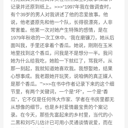
记录并还原到纸上。>>>“1997年我在做调查时，
有个39岁的男人对我讲述了他的恋爱故事。他
说，他老婆原先和他一个队，长得很漂亮，人非
常害羞。他第一次对她产生特殊的感情，是在
1979年秋收的一次工休中。‘我在磨镰刀，她从后
面叫我，手里还拿着个香瓜。她说，刚刚在玉米
地里找到这个香瓜，问我是不是想分一半。我问
她为什么给我吃，她脸一下就红了，骂我坏。从
那一刻起，我就知道她喜欢我。我想娶她，结果
心想事成。我老跟她开玩笑，说咱俩的真正媒人
是那个香瓜。’”>>>在书中作者记录下来的这个细
节里，有两个关键词，一个是“坏”，一个是“香
瓜”，它不仅是任何伟大作家、学者在书房里都无
从想像的细节，也是乡村爱情最宝贵的个案记
录。在今天，那些先富起来的乡村里，当代的小
二黑和刘巧儿估计已可用小灵通谈情说爱，而在