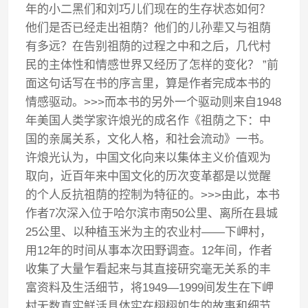
年的小二黑们和刘巧儿们现在的生存状态如何？
他们是否已经走出祖荫？他们的儿孙辈又与祖荫
有多远？在告别祖荫的过程之中和之后，几代村
民的主体性和情感世界又经历了怎样的变化？ ”前
面这句话写在书的序言里，算是作者完成本书的
情感驱动。>>>而本书的另外一个驱动则来自1948
年美国人类学家许烺光的成名作《祖荫之下：中
国的亲属关系，文化人格，和社会流动》一书。
许烺光认为，中国文化向来以集体主义价值观为
取向，近百年来中国文化的历次变革都是以觉醒
的个人反抗祖荫的控制为特征的。>>>由此，本书
作者7次深入位于哈尔滨市南50公里、离所在县城
25公里、以种植玉米为主的农业村——下岬村，
用12年的时间从事本次田野调查。12年间，作者
收集了大量乍看起来与其直接研究毫无关系的丰
富资料及生活细节，将1949—1999间发生在下岬
村无数真实鲜活具体实在栩栩如生的故事和细节