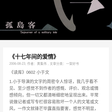
《十七年间的爱情》
2006-08-23
, 作者：
黄集伟
,
文章分类：
一架好书
《读库》0602 小于文
1.小于导演的文字的周密令人惊讶，我几乎看不
见、至少感觉不到作者的感慨、评价、观念或情
感倾向，但一切又都清晰细密地呈现出来。平常
说做记者或写专栏很容易败坏一个人的文笔或文
风，一作文就锋芒毕露直指要害，感觉不明显，