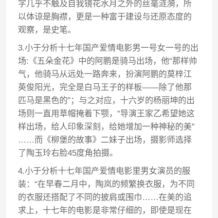
字几乎不触及自我镜花水月之外的丝毫涟漪，所
以体谅是胸襟，更是一种富于建设与还原态度的
观察，是史笔。
3.小于分析十七年国产爱情电影男一号女一号的出
场:《五朵金花》中的阿鹏是骑马出场，他“那样帅
气，他骑马从远处一路奔来，扮演阿鹏的莫梓江
英俊阳光，完全是白马王子的样板——除了他那
匹马是黑色的”；与之对应，十六岁的杨丽坤的出
场则一直用草帽掩着下颚，“导演王家乙希望她这
样出场，给人印象深刻，给她增加一种神秘的美”
……而《柳堡的故事》二妹子出场，摄影师选择
了陶玉玲右脸45度角拍摄。
4.小于分析十七年国产爱情电影里男女演员的服
装：“在早春二月中，陶岚的频繁换衣服，为不同
的衣服还搭配了不同的披肩或围巾……在美的追
求上，十七年的电影是非常仔细的，即使是现在