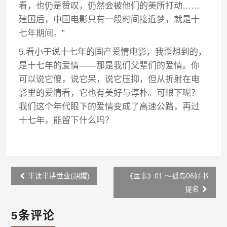
看，也仍是赞叹，仍然会被他们的美所打动……
建国后，中国电影只有一段时间接近梦，就是十
七年期间。”
5.看小于说十七年的国产爱情电影，我歪想到的，
是十七年的爱情——那是我们父辈们的爱情。你
可以说它傻，说它呆，说它压抑，但从折射在电
影里的爱情看，它也有美好与淳朴。可眼下呢？
我们这个年代眼下的爱情变成了高速公路，再过
十七年，能留下什么吗？
Post
半读半耕世业(胡钁)
《医事》01 ～孤岛06好书
navigation
提名
5条评论