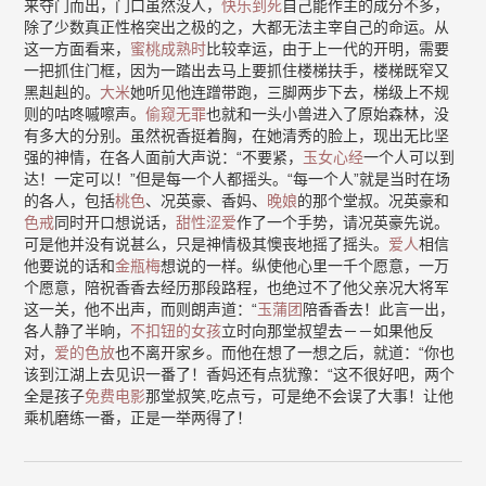
来夺门而出，门口虽然没人，
快乐到死
自己能作主的成分不多，
除了少数真正性格突出之极的之，大都无法主宰自己的命运。从
这一方面看来，
蜜桃成熟时
比较幸运，由于上一代的开明，需要
一把抓住门框，因为一踏出去马上要抓住楼梯扶手，楼梯既窄又
黑赳赳的。
大米
她听见他连蹭带跑，三脚两步下去，梯级上不规
则的咕咚嘁嚓声。
偷窥无罪
也就和一头小兽进入了原始森林，没
有多大的分别。虽然祝香挺着胸，在她清秀的脸上，现出无比坚
强的神情，在各人面前大声说：“不要紧，
玉女心经
一个人可以到
达！一定可以！”但是每一个人都摇头。“每一个人”就是当时在场
的各人，包括
桃色
、况英豪、香妈、
晚娘
的那个堂叔。况英豪和
色戒
同时开口想说话，
甜性涩爱
作了一个手势，请况英豪先说。
可是他并没有说甚么，只是神情极其懊丧地摇了摇头。
爱人
相信
他要说的话和
金瓶梅
想说的一样。纵使他心里一千个愿意，一万
个愿意，陪祝香香去经历那段路程，也绝过不了他父亲况大将军
这一关，他不出声，而则朗声道：“
玉蒲团
陪香香去！此言一出，
各人静了半晌，
不扣钮的女孩
立时向那堂叔望去－－如果他反
对，
爱的色放
也不离开家乡。而他在想了一想之后，就道：“你也
该到江湖上去见识一番了！香妈还有点犹豫：“这不很好吧，两个
全是孩子
免费电影
那堂叔笑,吃点亏，可是绝不会误了大事！让他
乘机磨练一番，正是一举两得了！