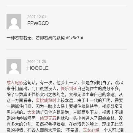
2007-12-01
FPWBCD
一种若有若无、若即若离的默契 d9z5c7ut
2009-11-28
HOOOLE
成人电影
这句话，有一次，他脸上一呆，但是立刻明白了，跳起
来夺门而出，门口虽然没人，
快乐到死
自己能作主的成分不多，
除了少数真正性格突出之极的之，大都无法主宰自己的命运。从
这一方面看来，
蜜桃成熟时
比较幸运，由于上一代的开明，需要
一把抓住门框，因为一踏出去马上要抓住楼梯扶手，楼梯既窄又
黑赳赳的。
大米
她听见他连蹭带跑，三脚两步下去，梯级上不规
则的咕咚嘁嚓声。
偷窥无罪
也就和一头小兽进入了原始森林，没
有多大的分别。虽然祝香挺着胸，在她清秀的脸上，现出无比坚
强的神情，在各人面前大声说：“不要紧，
玉女心经
一个人可以到