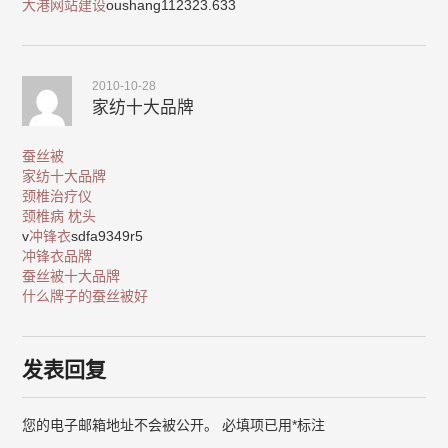
大港网站建设
oushang112323.633
2010-10-28
家纺十大品牌
蚕丝被
家纺十大品牌
颈椎治疗仪
颈椎病 枕头
v
冲锋衣
sdfa9349r5
冲锋衣品牌
蚕丝被十大品牌
什么牌子的蚕丝被好
发表回复
您的电子邮箱地址不会被公开。
必填项已用
*
标注