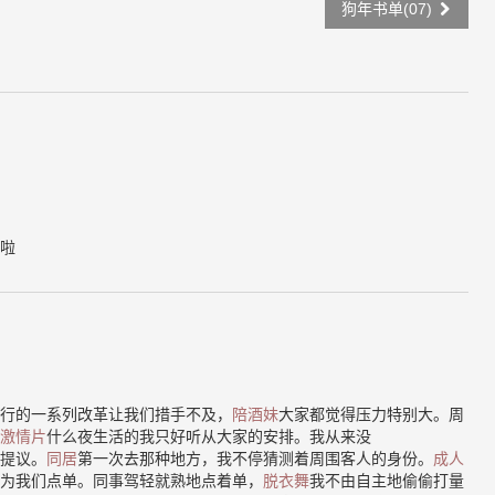
狗年书单(07)
啦
行的一系列改革让我们措手不及，
陪酒妹
大家都觉得压力特别大。周
激情片
什么夜生活的我只好听从大家的安排。我从来没
提议。
同居
第一次去那种地方，我不停猜测着周围客人的身份。
成人
为我们点单。同事驾轻就熟地点着单，
脱衣舞
我不由自主地偷偷打量