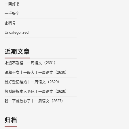
一架好书
一手好字
企鹅号
Uncategorized
近期文章
永远不及格丨一周语文（2631）
跟和平女士一般大丨一周语文（2630）
最好登记结婚丨一周语文（2629）
热烈庆祝本人退休丨一周语文（2628）
我一下就放心了丨一周语文（2627）
归档