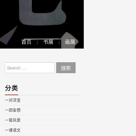
首页
书展
画展
Search
for:
分类
一对活宝
一团妄想
一窗风景
一课语文