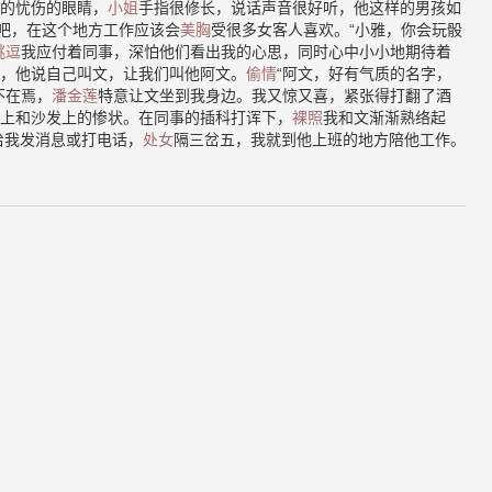
的忧伤的眼睛，
小姐
手指很修长，说话声音很好听，他这样的男孩如
”吧，在这个地方工作应该会
美胸
受很多女客人喜欢。“小雅，你会玩骰
挑逗
我应付着同事，深怕他们看出我的心思，同时心中小小地期待着
，他说自己叫文，让我们叫他阿文。
偷情
“阿文，好有气质的名字，
不在焉，
潘金莲
特意让文坐到我身边。我又惊又喜，紧张得打翻了酒
上和沙发上的惨状。在同事的插科打诨下，
裸照
我和文渐渐熟络起
给我发消息或打电话，
处女
隔三岔五，我就到他上班的地方陪他工作。