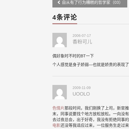
Post
自从有了行为糟糕的哲学家（03）
navigation
4条评论
2006-07-17
香粉可儿
偶好象时不时的BT一下
个人感觉是身子娇弱—也就是娇贵的表现了
2009-11-09
UOOLO
色情片
那段时间，我们刚换了上司，新官推
末，同事说要找个地方放松放松。一向没有
去过夜总会，出于好奇，我没有拒绝同事的
电影
还没等我适应过来，一位服务生走过来