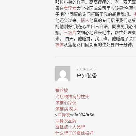
那位小弟的样子。高高瘦瘦的，有一双无辜
果在
卖淫女
大学校园或公司里应该是“名草
子吧？”同事的询问打断了我的胡思乱想。
他还会过来。
情人
他真的专门招呼我们这桌
配他刚好”我在心里自言自语。同事见我心
瓶。
三级片
文细心地递来毛巾，帮忙处理桌
来。 白天，他睡觉，我上班。他睡醒了会
裸体
从莲花路口回湖里的住处要四十分钟。
2010-11-03
户外装备
蚕丝被
治疗颈椎病的枕头
颈椎治疗仪
颈椎病 枕头
v
冲锋衣
sdfa9349r5d
冲锋衣品牌
蚕丝被十大品牌
什么牌子的蚕丝被好