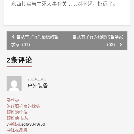
东西其实与生死大事有关……对不起，扯远了。
Post
自从有了行为糟糕的哲
自从有了行为糟糕的哲学家
navigation
学家（01）
（03）
2条评论
2010-11-03
户外装备
蚕丝被
治疗颈椎病的枕头
颈椎治疗仪
颈椎病 枕头
v
冲锋衣
sdfa9349r5d
冲锋衣品牌