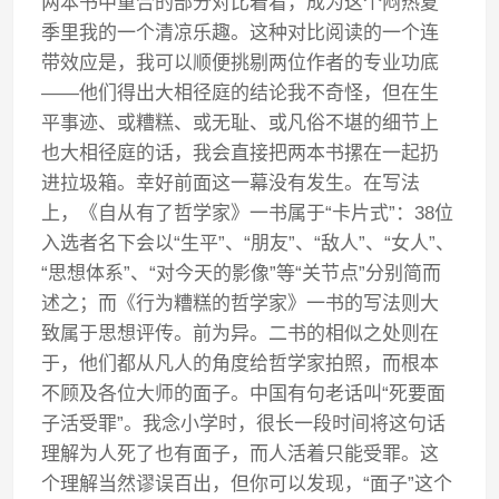
两本书中重合的部分对比着看，成为这个闷热夏
季里我的一个清凉乐趣。这种对比阅读的一个连
带效应是，我可以顺便挑剔两位作者的专业功底
——他们得出大相径庭的结论我不奇怪，但在生
平事迹、或糟糕、或无耻、或凡俗不堪的细节上
也大相径庭的话，我会直接把两本书摞在一起扔
进拉圾箱。幸好前面这一幕没有发生。在写法
上，《自从有了哲学家》一书属于“卡片式”：38位
入选者名下会以“生平”、“朋友”、“敌人”、“女人”、
“思想体系”、“对今天的影像”等“关节点”分别简而
述之；而《行为糟糕的哲学家》一书的写法则大
致属于思想评传。前为异。二书的相似之处则在
于，他们都从凡人的角度给哲学家拍照，而根本
不顾及各位大师的面子。中国有句老话叫“死要面
子活受罪”。我念小学时，很长一段时间将这句话
理解为人死了也有面子，而人活着只能受罪。这
个理解当然谬误百出，但你可以发现，“面子”这个