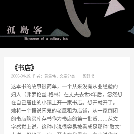
《书店》
2006-04-19
, 作者：
黄集伟
,
文章分类：
一架好书
这本书的故事很简单，一个从来没有从业经验的
妇人（弗萝伦丝-格林）在丈夫去世8年后，忽然想
在自己居住的小镇上开一家书店。想开就开了。
她将一个据说闹鬼的老屋租为店铺，从一家倒闭
的书店购买库存书作为书店的第一批货……从文
字感觉上说，这种小说很容易被看成是那种“散文”