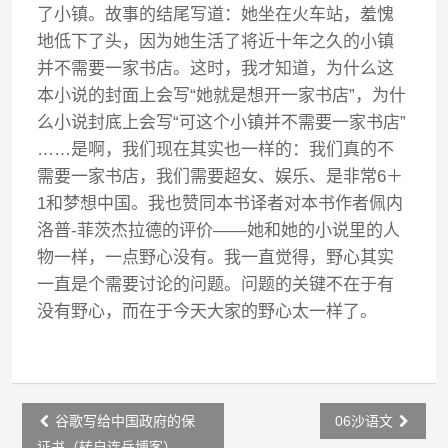
了小镇。故事的结尾写道：她坐在火车站，羞愧
地低下了头，因为她生活了将近十年之久的小镇
并不需要一家书店。这时，我才知道，为什么这
本小说的封面上会写“她就是想开一家书店”，为什
么小说封底上会写“可这个小镇并不需要一家书店”
……是啊，我们现在其实也一样的：我们真的不
需要一家书店，我们需要超女、娱乐、是非常6＋
1和梦想中国。我也赞同本书译者对本书作者佩内
洛普-菲茨杰拉德的评价——她和她的小说里的人
物一样，一点野心没有。我一直觉得，野心其实
一直是个需要讨论的问题。问题的关键不在于有
没有野心，而在于今天大家的野心太一样了。
Post
谷歌写给中国政府的保
06沙语文
navigation
证书（转自连岳博客）