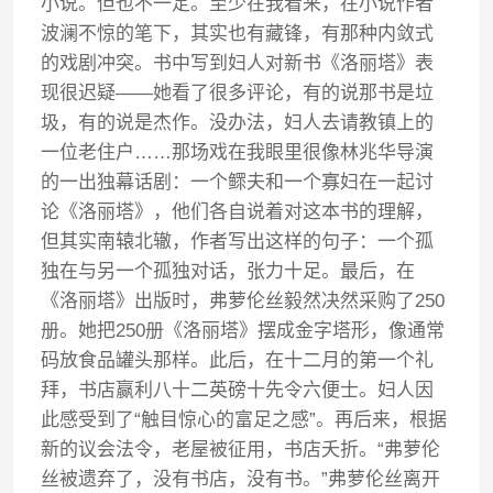
小说。但也不一定。至少在我看来，在小说作者
波澜不惊的笔下，其实也有藏锋，有那种内敛式
的戏剧冲突。书中写到妇人对新书《洛丽塔》表
现很迟疑——她看了很多评论，有的说那书是垃
圾，有的说是杰作。没办法，妇人去请教镇上的
一位老住户……那场戏在我眼里很像林兆华导演
的一出独幕话剧：一个鳏夫和一个寡妇在一起讨
论《洛丽塔》，他们各自说着对这本书的理解，
但其实南辕北辙，作者写出这样的句子：一个孤
独在与另一个孤独对话，张力十足。最后，在
《洛丽塔》出版时，弗萝伦丝毅然决然采购了250
册。她把250册《洛丽塔》摆成金字塔形，像通常
码放食品罐头那样。此后，在十二月的第一个礼
拜，书店赢利八十二英磅十先令六便士。妇人因
此感受到了“触目惊心的富足之感”。再后来，根据
新的议会法令，老屋被征用，书店夭折。“弗萝伦
丝被遗弃了，没有书店，没有书。”弗萝伦丝离开