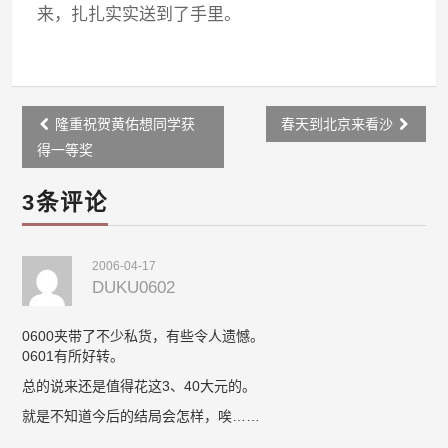
来，扎扎实实送到了手里。
Post
隆重祝贺黄佑想同学获
春天到北京来看沙
navigation
得一等奖
3条评论
2006-04-17
DUKU0602
0600夹带了不少私货，有些令人遗憾。
0601有所好转。
总的说来还是值得花这3、40大元的。
就是不知道今后的结局会怎样，唉……