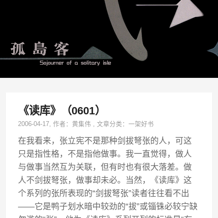
《读库》（0601）
2006-04-17
, 作者：
黄集伟
,
文章分类：
一架好书
在我看来，张立宪不是那种剑拔弩张的人，可这
只是指性格，不是指他做事。我一直觉得，做人
与做事当然互为关联，但有时也有很大落差。做
人不剑拔弩张，做事却未必。当然，《读库》这
个系列的张所表现的“剑拔弩张”读者往往看不出
——它是鸭子划水暗中较劲的“拔”或锱铢必较宁缺