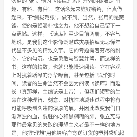
勿滥的“张”。他为《读库》系列开列的标准是“有
趣、有料、有种”。这话念起来铿铿锵锵，但真做
起来，不“剑拔弩张”，做不到。当然，张用的是藏
锋，使的是顿滞朴拙之力。他不想给自己留下一
点遗憾。这样，《读库》至少目前两册，不客气
地说，是我们这个影像泛滥成灾暴拍肆无忌惮年
代里不多见的精致文字。它的专题有着穷尽的耐
心，它的勾沉，也是勇敢与智慧并驾。而这样的
书，这样的精致，也就只能慢速阅读。它在客观
上对抗着聒噪的浮华噪音，甚至包括飞逝的时
间。读者的生命当然不会因为阅读《读库》而延
长（真那样，主编该是上帝），但我们短暂的生
命在这种理智、刻意、对抗性地减速过程中将有
可能呼吸到久违的淳厚的氧，并因此改变我们日
渐浑浊的血，肮脏的心和黑糊糊的肺。张立宪与
那种最常见的失败的理想主义者最不一样的地方
是，他把“理想”用他给客户寄送订货的塑料袋兜起