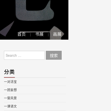
首页
书展
画展
Search
for:
分类
一对活宝
一团妄想
一窗风景
一课语文