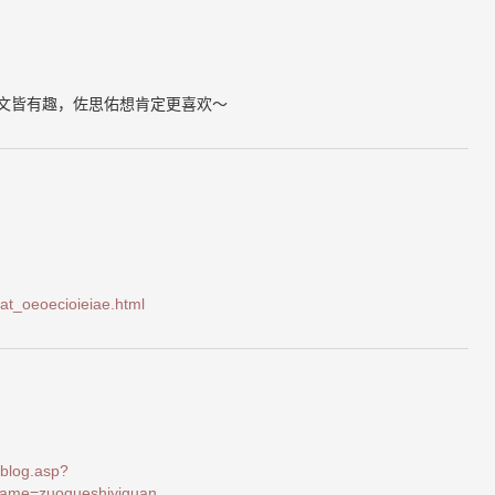
图文皆有趣，佐思佑想肯定更喜欢～
cat_oeoecioieiae.html
_blog.asp?
ame=zuoqueshiyiguan