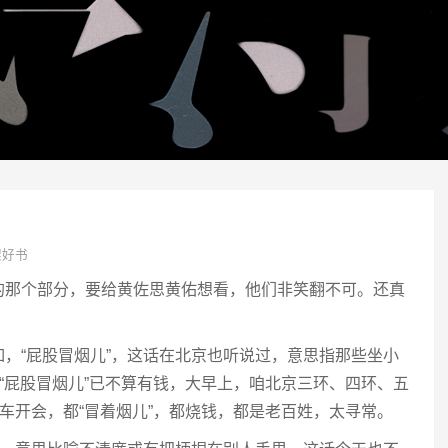
架好书
飞”的那个部分，要给黄佐思黄佑想看，他们非笑翻不可。还真
，“屁股冒烟儿”，这话在北京也听说过，意思指那些坐小
即“屁股冒烟儿”已不算有钱，大早上，咱北京三环、四环、五
堵车开会，都“冒着烟儿”，都烧钱，都是老百姓，太寻常。