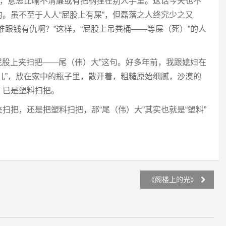
”，意思比喻不清廉或有把柄捏在别人手里。这话今天也不
。虽不至于人人“屁股上有屎”，但磊落之人终究少之又
谁跟钱有仇啊？”这样，“屁股上吊粪桶——等屎（死）”的人
“屁股上夹扫把——尾（伟）大”这句。好多年前，我跟媳妇在
儿”，放在家中的瓶子里，散开着，粗糙原始细腻，沙漠的
，已是塑料扫把。
扫把，还是把塑料扫把，那“尾（伟）大”其实也就是“塑料”
《阁楼上的光》