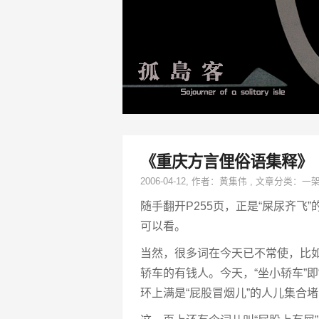
《重庆方言俚俗语集释》
2006-04-12
, 作者：
黄集伟
,
文章分类：
一
随手翻开P255页，正是“屎尿齐
可以看。
当然，很多词在今天已不常使，比如
轿车的有钱人。今天，“坐小轿车”
环上满是“屁股冒烟儿”的人儿集合