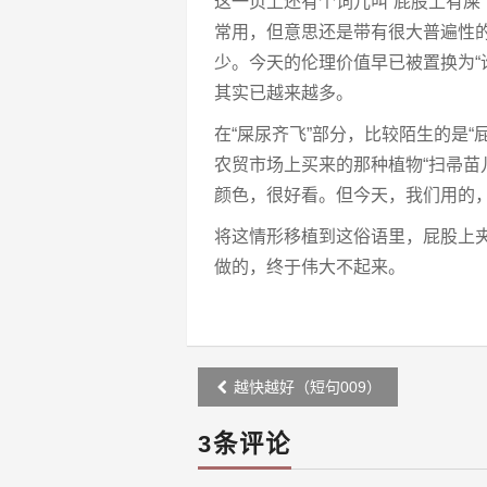
这一页上还有个词儿叫“屁股上有屎
常用，但意思还是带有很大普遍性的
少。今天的伦理价值早已被置换为“
其实已越来越多。
在“屎尿齐飞”部分，比较陌生的是
农贸市场上买来的那种植物“扫帚苗
颜色，很好看。但今天，我们用的
将这情形移植到这俗语里，屁股上夹
做的，终于伟大不起来。
Post
越快越好（短句009）
navigation
3条评论