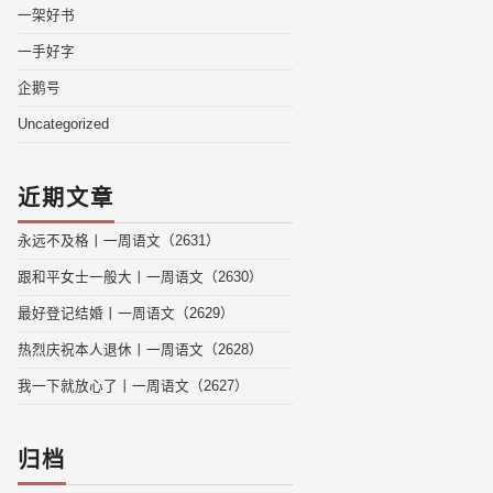
一架好书
一手好字
企鹅号
Uncategorized
近期文章
永远不及格丨一周语文（2631）
跟和平女士一般大丨一周语文（2630）
最好登记结婚丨一周语文（2629）
热烈庆祝本人退休丨一周语文（2628）
我一下就放心了丨一周语文（2627）
归档