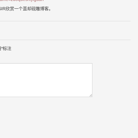
SIR欣赏一个苴却砚雕博客。
用
*
标注