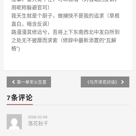
用昵称躲避官司）
我天生就是个厨子，做捕快不是我的追求（草根
直白，暗含反讽）
路漫漫其修远兮，吾将上下东南西北中发白所到
之处无不披靡而求索（修辞中最新添置的“瓦解
格”)
Post
第一单军火生意
《与齐泽克对话》
navigation
7条评论
2006-02-08
落花秋千