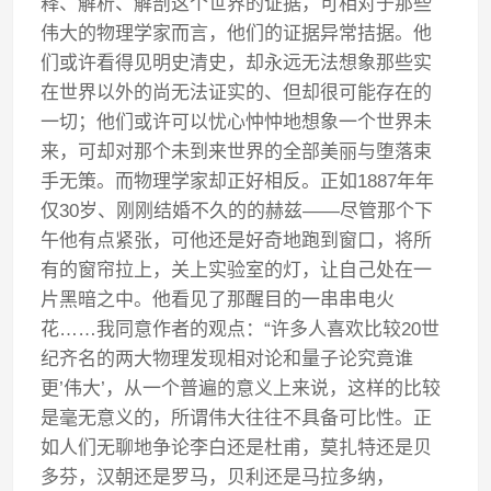
释、解析、解剖这个世界的证据，可相对于那些
伟大的物理学家而言，他们的证据异常拮据。他
们或许看得见明史清史，却永远无法想象那些实
在世界以外的尚无法证实的、但却很可能存在的
一切；他们或许可以忧心忡忡地想象一个世界未
来，可却对那个未到来世界的全部美丽与堕落束
手无策。而物理学家却正好相反。正如1887年年
仅30岁、刚刚结婚不久的的赫兹——尽管那个下
午他有点紧张，可他还是好奇地跑到窗口，将所
有的窗帘拉上，关上实验室的灯，让自己处在一
片黑暗之中。他看见了那醒目的一串串电火
花……我同意作者的观点：“许多人喜欢比较20世
纪齐名的两大物理发现相对论和量子论究竟谁
更’伟大’，从一个普遍的意义上来说，这样的比较
是毫无意义的，所谓伟大往往不具备可比性。正
如人们无聊地争论李白还是杜甫，莫扎特还是贝
多芬，汉朝还是罗马，贝利还是马拉多纳，