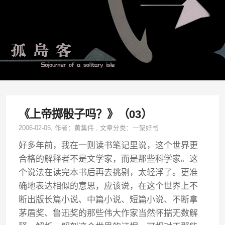
《上帝掷骰子吗？》（03）
2006-02-05
, 作者：
黄集伟
,
文章分类：
一架好书
好多年前，我在一则读书笔记里说，这个世界更
合格的解释者不是文学家，而是那些科学家。这
个说法在读完本书后再去挑剔，太轻浮了。更准
确地表达相似的意思，应该说，在这个世界上不
断出版长篇小说、中篇小说、短篇小说、不断拿
茅盾奖、鲁迅奖的那些伟大作家当然怀揣无数解