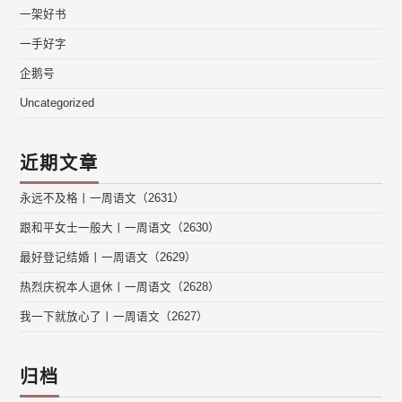
一架好书
一手好字
企鹅号
Uncategorized
近期文章
永远不及格丨一周语文（2631）
跟和平女士一般大丨一周语文（2630）
最好登记结婚丨一周语文（2629）
热烈庆祝本人退休丨一周语文（2628）
我一下就放心了丨一周语文（2627）
归档