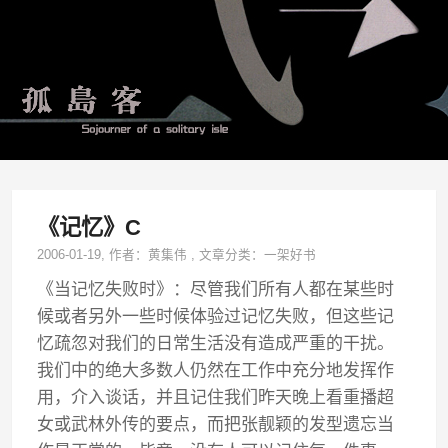
《记忆》C
2006-01-19
, 作者：
黄集伟
,
文章分类：
一架好书
《当记忆失败时》：尽管我们所有人都在某些时
候或者另外一些时候体验过记忆失败，但这些记
忆疏忽对我们的日常生活没有造成严重的干扰。
我们中的绝大多数人仍然在工作中充分地发挥作
用，介入谈话，并且记住我们昨天晚上看重播超
女或武林外传的要点，而把张靓颖的发型遗忘当