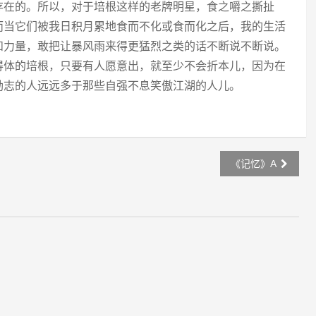
存在的。所以，对于培根这样的老牌明星，食之嚼之撕扯
而当它们被我日积月累地食而不化或食而化之后，我的生活
和力量，敢把让暴风雨来得更猛烈之类的话不断说不断说。
得体的培根，只要有人愿意出，就至少不会折本儿，因为在
励志的人远远多于那些自强不息笑傲江湖的人儿。
《记忆》A