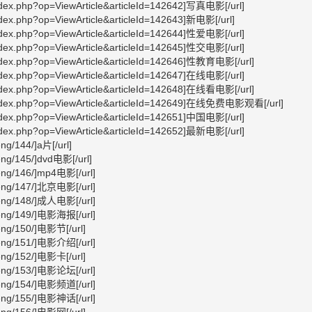
ndex.php?op=ViewArticle&articleId=142642]写真电影[/url]
ndex.php?op=ViewArticle&articleId=142643]新电影[/url]
ndex.php?op=ViewArticle&articleId=142644]性爱电影[/url]
ndex.php?op=ViewArticle&articleId=142645]性交电影[/url]
index.php?op=ViewArticle&articleId=142646]性教育电影[/url]
ndex.php?op=ViewArticle&articleId=142647]在线电影[/url]
index.php?op=ViewArticle&articleId=142648]在线看电影[/url]
/index.php?op=ViewArticle&articleId=142649]在线免费电影观看[/url]
ndex.php?op=ViewArticle&articleId=142651]中国电影[/url]
ndex.php?op=ViewArticle&articleId=142652]最新电影[/url]
eng/144/]a片[/url]
heng/145/]dvd电影[/url]
sheng/146/]mp4电影[/url]
gsheng/147/]北京电影[/url]
gsheng/148/]成人电影[/url]
gsheng/149/]电影海报[/url]
sheng/150/]电影节[/url]
gsheng/151/]电影介绍[/url]
sheng/152/]电影卡[/url]
gsheng/153/]电影论坛[/url]
gsheng/154/]电影频道[/url]
gsheng/155/]电影神话[/url]