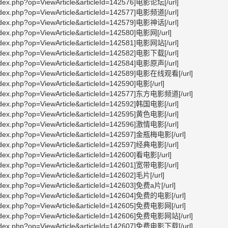
ndex.php?op=ViewArticle&articleId=142576]电影论坛[/url]
ndex.php?op=ViewArticle&articleId=142577]电影频道[/url]
ndex.php?op=ViewArticle&articleId=142579]电影神话[/url]
ndex.php?op=ViewArticle&articleId=142580]电影网[/url]
ndex.php?op=ViewArticle&articleId=142581]电影网站[/url]
ndex.php?op=ViewArticle&articleId=142582]电影下载[/url]
ndex.php?op=ViewArticle&articleId=142584]电影原声[/url]
index.php?op=ViewArticle&articleId=142589]电影在线观看[/url]
dex.php?op=ViewArticle&articleId=142590]电影[/url]
index.php?op=ViewArticle&articleId=142577]东方电影频道[/url]
ndex.php?op=ViewArticle&articleId=142592]韩国电影[/url]
ndex.php?op=ViewArticle&articleId=142595]黄色电影[/url]
ndex.php?op=ViewArticle&articleId=142596]激情电影[/url]
index.php?op=ViewArticle&articleId=142597]金瓶梅电影[/url]
ndex.php?op=ViewArticle&articleId=142597]经典电影[/url]
ndex.php?op=ViewArticle&articleId=142600]看电影[/url]
ndex.php?op=ViewArticle&articleId=142601]宽带电影[/url]
dex.php?op=ViewArticle&articleId=142602]毛片[/url]
ndex.php?op=ViewArticle&articleId=142603]免费a片[/url]
index.php?op=ViewArticle&articleId=142604]免费的电影[/url]
index.php?op=ViewArticle&articleId=142605]免费电影网[/url]
index.php?op=ViewArticle&articleId=142606]免费电影网站[/url]
index.php?op=ViewArticle&articleId=142607]免费电影下载[/url]