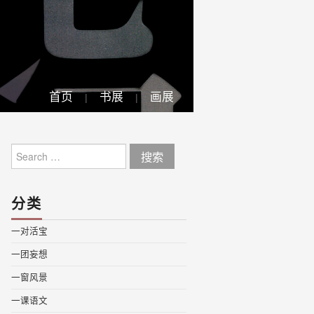
首页
书展
画展
Search
for:
分类
一对活宝
一团妄想
一窗风景
一课语文