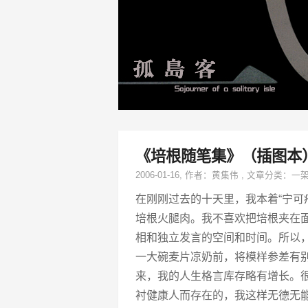
《培根随笔集》（插图本
2006-01-16
, 作者：
黄集伟
,
文章分类：
一
在刚刚过去的十天里，我本着“宁可
培根火腿肉。我不喜欢把培根夹在
相和独立发言的空间和时间。所以
一大碗麦片凉奶前，将模样参差有
来，我的人生格言库存略有增长。
衬健康人而存在的，我这样无德无