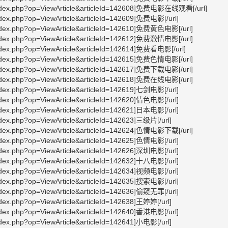
/index.php?op=ViewArticle&articleId=142608]免费电影在线观看[/url]
ndex.php?op=ViewArticle&articleId=142609]免费电影[/url]
index.php?op=ViewArticle&articleId=142610]免费黄色电影[/url]
index.php?op=ViewArticle&articleId=142612]免费激情电影[/url]
index.php?op=ViewArticle&articleId=142614]免费看电影[/url]
index.php?op=ViewArticle&articleId=142615]免费色情电影[/url]
index.php?op=ViewArticle&articleId=142617]免费下载电影[/url]
index.php?op=ViewArticle&articleId=142618]免费在线电影[/url]
ndex.php?op=ViewArticle&articleId=142619]七剑电影[/url]
ndex.php?op=ViewArticle&articleId=142620]情色电影[/url]
ndex.php?op=ViewArticle&articleId=142621]日本电影[/url]
ndex.php?op=ViewArticle&articleId=142623]三级片[/url]
index.php?op=ViewArticle&articleId=142624]色情电影下载[/url]
ndex.php?op=ViewArticle&articleId=142625]色情电影[/url]
ndex.php?op=ViewArticle&articleId=142626]深圳电影[/url]
ndex.php?op=ViewArticle&articleId=142632]十八电影[/url]
ndex.php?op=ViewArticle&articleId=142634]视频电影[/url]
ndex.php?op=ViewArticle&articleId=142635]搜索电影[/url]
ndex.php?op=ViewArticle&articleId=142636]偷窥无罪[/url]
ndex.php?op=ViewArticle&articleId=142638]王婷婷[/url]
ndex.php?op=ViewArticle&articleId=142640]香港电影[/url]
ndex.php?op=ViewArticle&articleId=142641]小电影[/url]