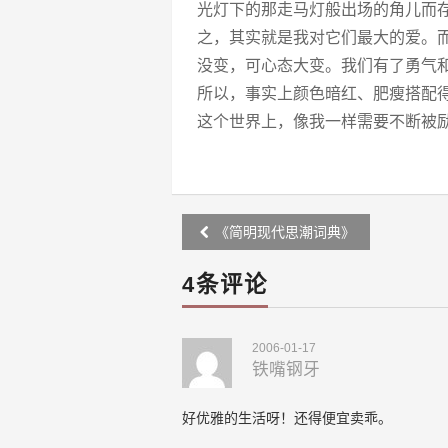
光灯下的那走马灯般出场的角儿而
之，其实就是我对它们最大的爱。
没变，可心态大变。我们有了勇气
所以，事实上颜色暗红、肥瘦搭配
这个世界上，像我一样需要不断被
Post
《简明现代思潮词典》
navigation
4条评论
2006-01-17
铁嘴钢牙
好优雅的生活呀！还得便宜卖乖。