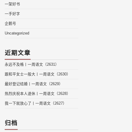
一架好书
一手好字
企鹅号
Uncategorized
近期文章
永远不及格丨一周语文（2631）
跟和平女士一般大丨一周语文（2630）
最好登记结婚丨一周语文（2629）
热烈庆祝本人退休丨一周语文（2628）
我一下就放心了丨一周语文（2627）
归档