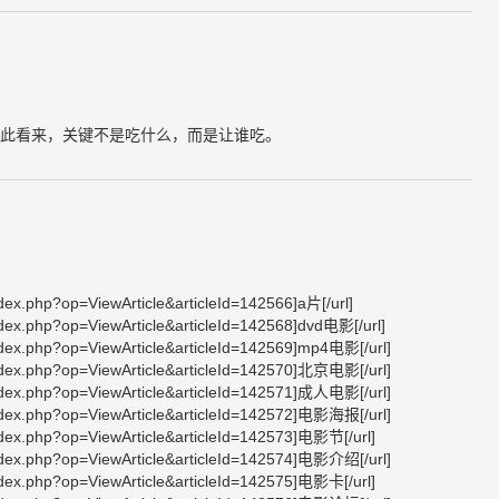
此看来，关键不是吃什么，而是让谁吃。
dex.php?op=ViewArticle&articleId=142566]a片[/url]
dex.php?op=ViewArticle&articleId=142568]dvd电影[/url]
ndex.php?op=ViewArticle&articleId=142569]mp4电影[/url]
ndex.php?op=ViewArticle&articleId=142570]北京电影[/url]
ndex.php?op=ViewArticle&articleId=142571]成人电影[/url]
ndex.php?op=ViewArticle&articleId=142572]电影海报[/url]
ndex.php?op=ViewArticle&articleId=142573]电影节[/url]
ndex.php?op=ViewArticle&articleId=142574]电影介绍[/url]
ndex.php?op=ViewArticle&articleId=142575]电影卡[/url]