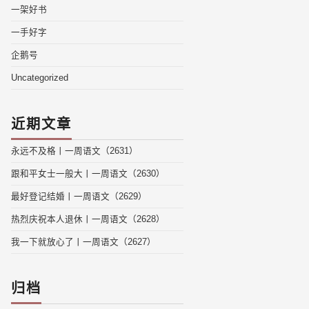
一架好书
一手好字
企鹅号
Uncategorized
近期文章
永远不及格丨一周语文（2631）
跟和平女士一般大丨一周语文（2630）
最好登记结婚丨一周语文（2629）
热烈庆祝本人退休丨一周语文（2628）
我一下就放心了丨一周语文（2627）
归档