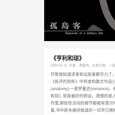
《亨利和琼》
2006-01-14
, 作者：
黄集伟
,
文章分类：
一
尽管我知道译者和出版者都尽力了
《批评的剖析》中将虚构散文作品分为4种，
(anatomy),一是罗曼史(rom
和琼》就是最好的例证。遗憾的是
作里,那些性活动的细节都被有意识
看,书中原本离经叛道的一切早已