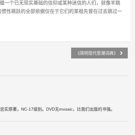
遵循一个已无现实基础的信仰或某种迷信的人们，就像羊跳
习惯性跳跃的全部依据仅在于它们的某祖先曾在过去跳过一
《简明现代思潮词典》
原著，NC-17级别。DVD无mosaic，比我们出版的书强。