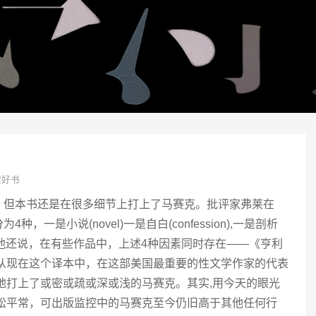
架好书
，但本书还是在很多细节上打上了马赛克。批评家弗莱在
一是小说(novel)一是自白(confession),一是剖析
ance)。他还说，在有些作品中，上述4种因素同时存在——《亨利
,从现在这个译本中，在这部美国最重要的性文学作家的代表
地打上了或密或疏或深或浅的马赛克。其实,用今天的眼光
稀松平常，可出版监控中的马赛克至今仍旧高于其他任何行