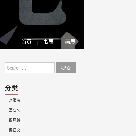
首页
书展
画展
Search
for:
分类
一对活宝
一团妄想
一窗风景
一课语文