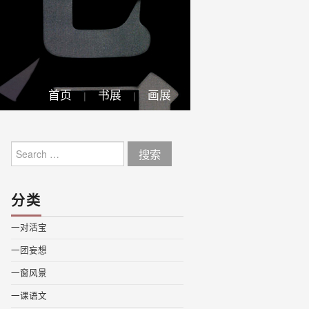
首页
书展
画展
Search
for:
分类
一对活宝
一团妄想
一窗风景
一课语文