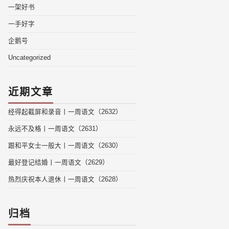
一架好书
一手好字
企鹅号
Uncategorized
近期文章
经得起截屏和录音丨一周语文（2632）
永远不及格丨一周语文（2631）
跟和平女士一般大丨一周语文（2630）
最好登记结婚丨一周语文（2629）
热烈庆祝本人退休丨一周语文（2628）
归档