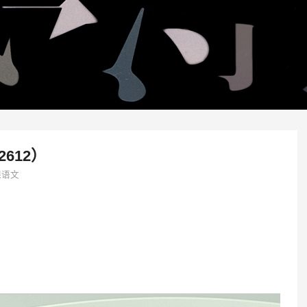
612）
课语文