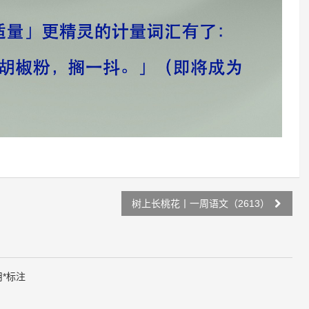
树上长桃花丨一周语文（2613）
用
*
标注