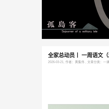
全家总动员丨 一周语文（2
2026-03-21
, 作者：
黄集伟
,
文章分类：
一