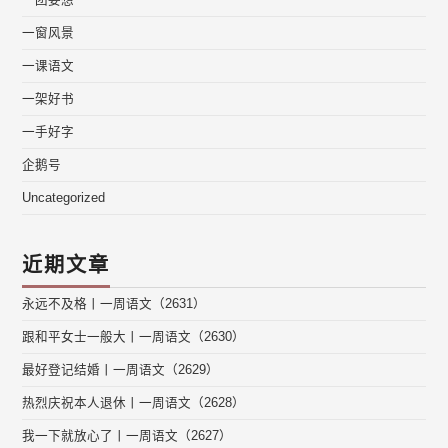
一团妄想
一窗风景
一课语文
一架好书
一手好字
企鹅号
Uncategorized
近期文章
永远不及格丨一周语文（2631）
跟和平女士一般大丨一周语文（2630）
最好登记结婚丨一周语文（2629）
热烈庆祝本人退休丨一周语文（2628）
我一下就放心了丨一周语文（2627）