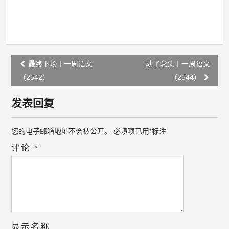
Post
最终下场丨一周语文
动了念头丨一周语文
navigation
（2542）
（2544）
发表回复
您的电子邮箱地址不会被公开。
必填项已用
*
标注
评论
*
显示名称