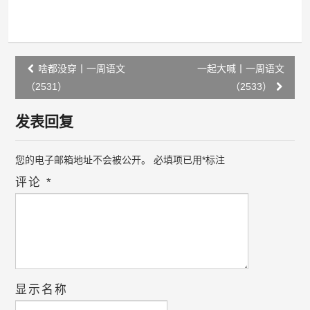
Post
啥都没穿丨一周语文
一起大喊丨一周语文
navigation
（2531）
（2533）
发表回复
您的电子邮箱地址不会被公开。
必填项已用
*
标注
评论
*
显示名称