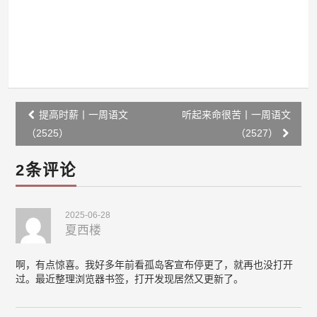
Post
提高时薪丨一周语文
听起来命很苦丨一周语文
navigation
（2525）
（2527）
2条评论
2025-06-28
夏西楼
啊，有点惊喜。我好多年前看孤岛客宣布停更了，就再也没打开
过。最近整理浏览器书签，打开发现居然又更新了。