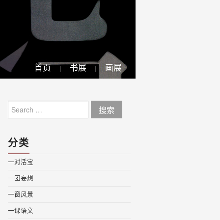
首页
书展
画展
Search
for:
分类
一对活宝
一团妄想
一窗风景
一课语文