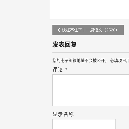
Post
快扛不住了丨一周语文（2520）
navigation
发表回复
您的电子邮箱地址不会被公开。
必填项已
评论
*
显示名称