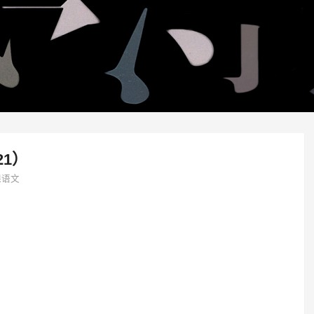
21）
课语文