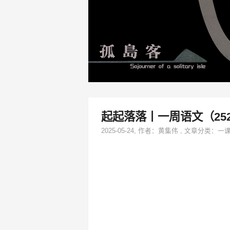
起起落落丨一周语文（25
2025-05-24
, 作者：
黄集伟
,
文章分类：
一