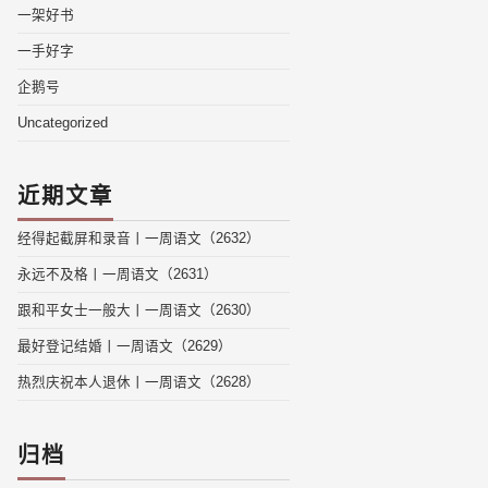
一架好书
一手好字
企鹅号
Uncategorized
近期文章
经得起截屏和录音丨一周语文（2632）
永远不及格丨一周语文（2631）
跟和平女士一般大丨一周语文（2630）
最好登记结婚丨一周语文（2629）
热烈庆祝本人退休丨一周语文（2628）
归档