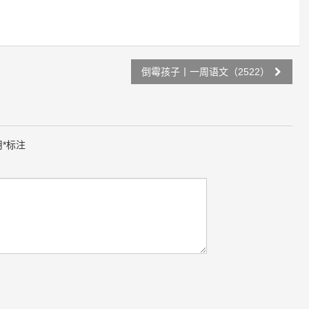
倒霉孩子丨一周语文（2522）
用
*
标注