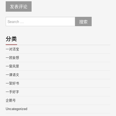
Search
for:
分类
一对活宝
一团妄想
一窗风景
一课语文
一架好书
一手好字
企鹅号
Uncategorized