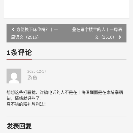
Post
方便换下床位吗？丨一
叠在写字楼里的人丨一周语
navigation
周语文（2516）
文（2518）
1条评论
2025-12-17
游鱼
想想这些打骚扰、诈骗电话的人不是在上海深圳而是在柬埔寨缅
甸，情绪就好些了。
真不错的精神胜利法！
发表回复