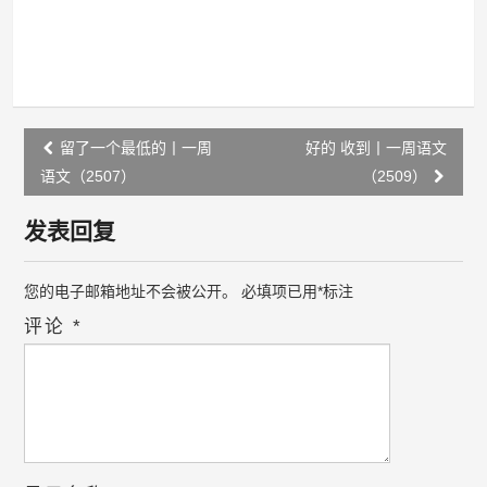
Post
留了一个最低的丨一周
好的 收到丨一周语文
navigation
语文（2507）
（2509）
发表回复
您的电子邮箱地址不会被公开。
必填项已用
*
标注
评论
*