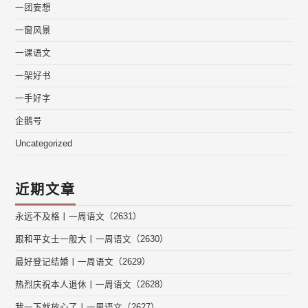
一团妄想
一窗风景
一课语文
一架好书
一手好字
企鹅号
Uncategorized
近期文章
永远不及格丨一周语文（2631）
跟和平女士一般大丨一周语文（2630）
最好登记结婚丨一周语文（2629）
热烈庆祝本人退休丨一周语文（2628）
我一下就放心了丨一周语文（2627）