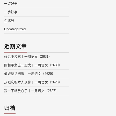
一架好书
一手好字
企鹅号
Uncategorized
近期文章
永远不及格丨一周语文（2631）
跟和平女士一般大丨一周语文（2630）
最好登记结婚丨一周语文（2629）
热烈庆祝本人退休丨一周语文（2628）
我一下就放心了丨一周语文（2627）
归档