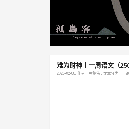
难为财神丨一周语文（25
2025-02-08
, 作者：
黄集伟
,
文章分类：
一