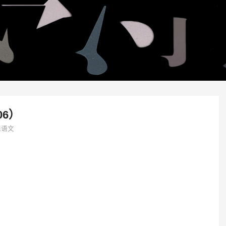
06）
课语文