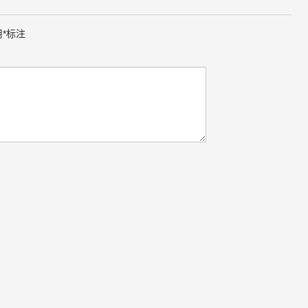
用
*
标注