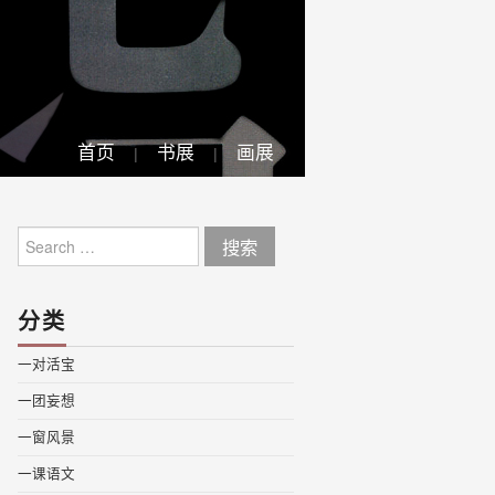
首页
书展
画展
Search
for:
分类
一对活宝
一团妄想
一窗风景
一课语文