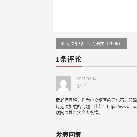
Post
大过年的丨一周语文（2505）
navigation
1条评论
2025-02-14
张三
黄老师您好，作为中文博客的活化石，我建
片无法加载的问题，比如：https://www.hua
联网深处着实令人惋惜。
发表回复