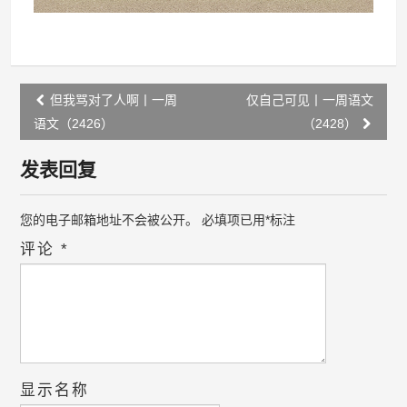
Post
但我骂对了人啊丨一周
仅自己可见丨一周语文
navigation
语文（2426）
（2428）
发表回复
您的电子邮箱地址不会被公开。
必填项已用
*
标注
评论
*
显示名称