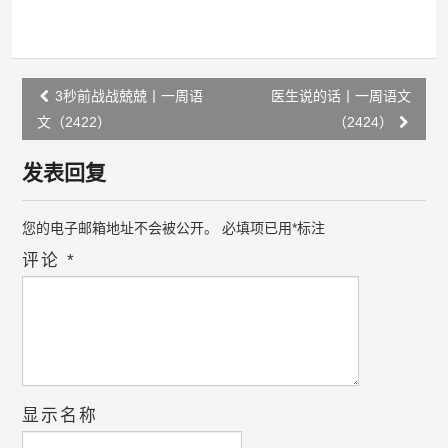
Post
3秒前战战兢兢丨一周语
医生说的话丨一周语文
navigation
文（2422）
（2424）
发表回复
您的电子邮箱地址不会被公开。
必填项已用
*
标注
评论
*
显示名称