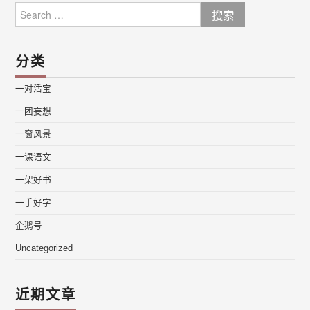
Search
for:
分类
一对活宝
一团妄想
一窗风景
一课语文
一架好书
一手好字
企鹅号
Uncategorized
近期文章