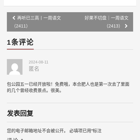
Post
再听已三高丨一周语文
好果不切盘｜一周语文
navigation
（2411）
（2413）
1条评论
2024-08-11
匿名
包公园五一已经开放啦！免费哦，本合肥人也是第一次去了里面
的几个曾经收费景点。很美。
发表回复
您的电子邮箱地址不会被公开。
必填项已用
*
标注