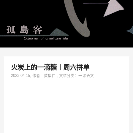
火炭上的一滴糖丨周六拼单
2023-04-15
, 作者：
黄集伟
,
文章分类：
一课语文