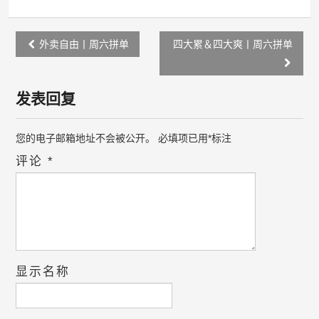
Post
外卖自由丨周六拼单
四大累＆四大爽丨周六拼单
navigation
发表回复
您的电子邮箱地址不会被公开。
必填项已用
*
标注
评论
*
显示名称