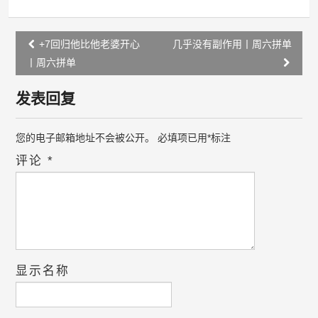
Post
+7回归他比他老婆开心
几乎没有副作用丨周六拼单
navigation
丨周六拼单
发表回复
您的电子邮箱地址不会被公开。
必填项已用
*
标注
评论
*
显示名称