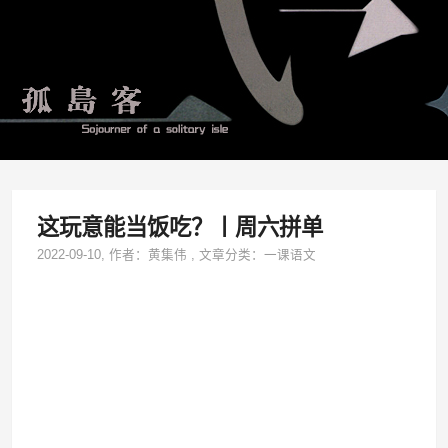
这玩意能当饭吃？丨周六拼单
2022-09-10
, 作者：
黄集伟
,
文章分类：
一课语文