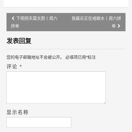
Post
下雨阴天莫文蔚丨周六
我最近正在戒碳水丨周六拼
navigation
拼单
单
发表回复
您的电子邮箱地址不会被公开。
必填项已用
*
标注
评论
*
显示名称