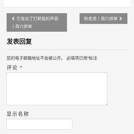
Post
它发出了打鼾般的声音
秋老虎丨周六拼单
navigation
丨周六拼单
发表回复
您的电子邮箱地址不会被公开。
必填项已用
*
标注
评论
*
显示名称