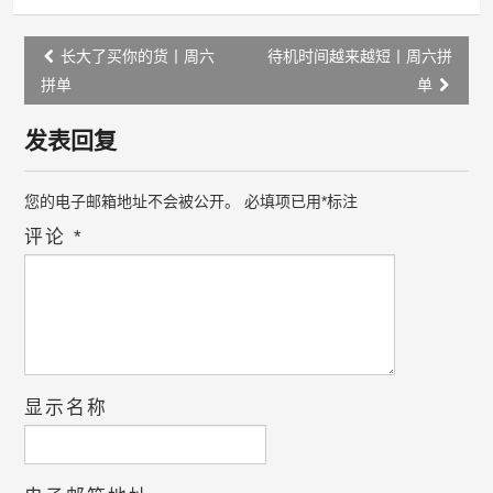
Post
长大了买你的货丨周六
待机时间越来越短丨周六拼
navigation
拼单
单
发表回复
您的电子邮箱地址不会被公开。
必填项已用
*
标注
评论
*
显示名称