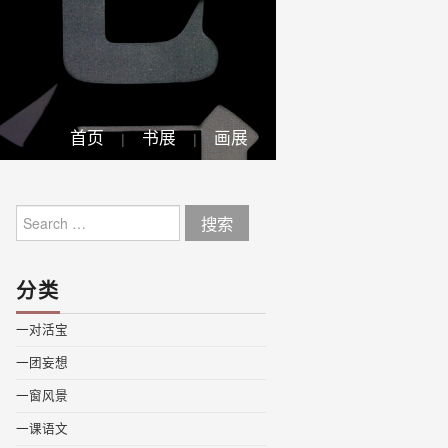
首页
书展
画展
Search
for:
分类
一对活宝
一团妄想
一窗风景
一课语文