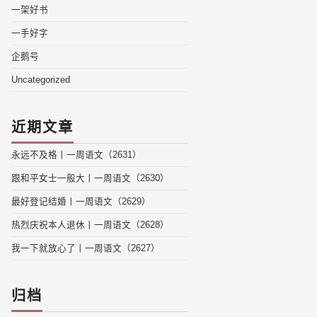
一架好书
一手好字
企鹅号
Uncategorized
近期文章
永远不及格丨一周语文（2631）
跟和平女士一般大丨一周语文（2630）
最好登记结婚丨一周语文（2629）
热烈庆祝本人退休丨一周语文（2628）
我一下就放心了丨一周语文（2627）
归档