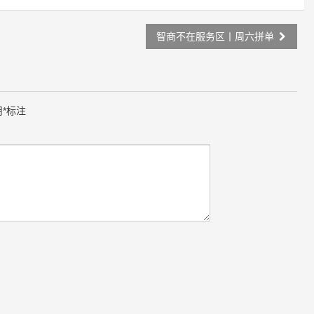
智商不在服务区丨周六拼单
用
*
标注