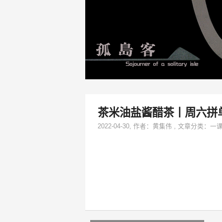
茶米油盐酱醋茶丨周六拼
2022-04-30
, 作者：
黄集伟
,
文章分类：
一