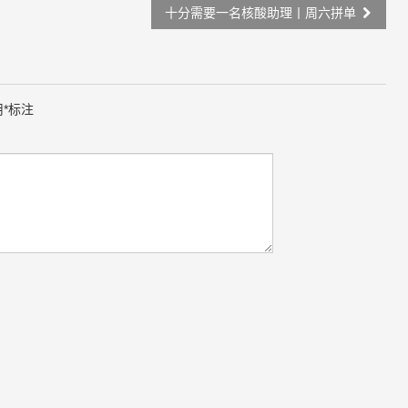
十分需要一名核酸助理丨周六拼单
用
*
标注