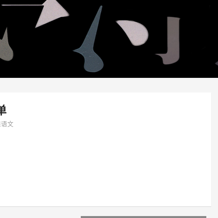
单
课语文