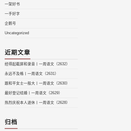
一架好书
一手好字
企鹅号
Uncategorized
近期文章
经得起截屏和录音丨一周语文（2632）
永远不及格丨一周语文（2631）
跟和平女士一般大丨一周语文（2630）
最好登记结婚丨一周语文（2629）
热烈庆祝本人退休丨一周语文（2628）
归档