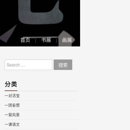
首页
书展
画展
Search
for:
分类
一对活宝
一团妄想
一窗风景
一课语文