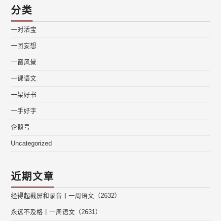
分类
一对活宝
一团妄想
一窗风景
一课语文
一架好书
一手好字
企鹅号
Uncategorized
近期文章
经得起截屏和录音丨一周语文（2632）
永远不及格丨一周语文（2631）