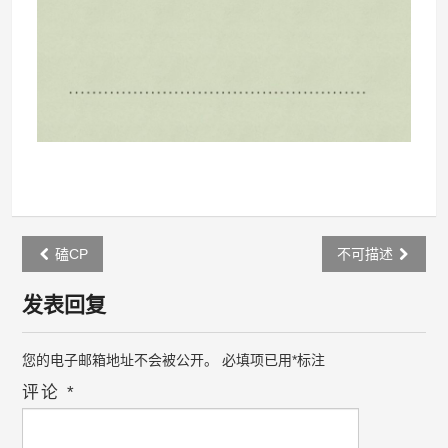
Post
磕CP
不可描述
navigation
发表回复
您的电子邮箱地址不会被公开。
必填项已用
*
标注
评论
*