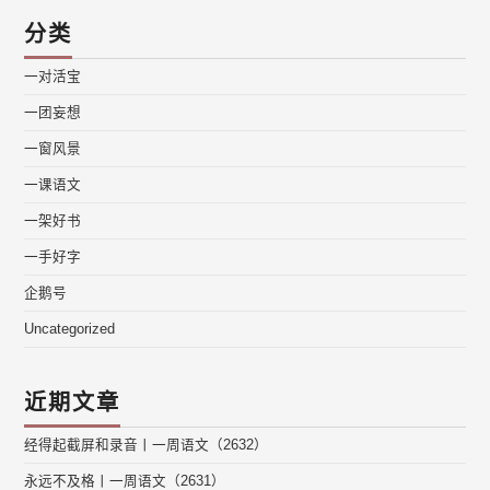
分类
一对活宝
一团妄想
一窗风景
一课语文
一架好书
一手好字
企鹅号
Uncategorized
近期文章
经得起截屏和录音丨一周语文（2632）
永远不及格丨一周语文（2631）